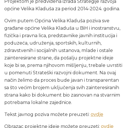
Projektom je predviđena izrada Strategije razvoja
općine Velika Kladuša za period 2014-2024. godina.
Ovim putem Općina Velika Kladuša poziva sve
građane općine Velika Kladuša u BiH i inostranstvu,
fizička i pravna lica, predstavnike javnih institucija i
poduzeća, udruženja, sportskih, kulturnih,
zdravstvenih i socijalnih ustanova, mlade i ostale
zainteresirane strane, da pošalju projektne ideje
koje bi se, prema njihovom mišljenju, trebale uvrstiti
u pomenuti Strateški razvojni dokument. Na ovaj
način želimo da proces bude javan i transparentan
sa što većim brojem uključenja svih zainteresiranih
strana kako bi dokument bio zasnovan na stvarnim
potrebama lokalne zajednice.
Tekst javnog poziva možete preuzeti:
ovdje
Obrazac projektne ideje možete preuzeti:
ovdje