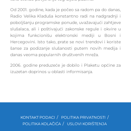
Od 2001. godine, kada je počeo sa radom pa do danas,
Radio Velika Kladuša konstantno radi na nadgradnji i
poboljšanju programske ponude, uvažavajući zahtjeve
slušalaca, ali i poštivajući zakonske regule i okvire u
kojima funkcionišu elektronski mediji u Bosni i
Hercegovini. Isto tako, prate se novi trendovi i koriste
šanse za podizanje slušanosti putem novih medija i
danas veoma popularnih društvenih mreža.
2006. godine preduzeće je dobilo i Plaketu općine za
izuzetan doprinos u oblasti informisanja.
KONTAKT PODACI
POLITIKA PRIVATNOSTI
POLITIKA KOLAČIĆA
USLOVI KORIŠTENJA