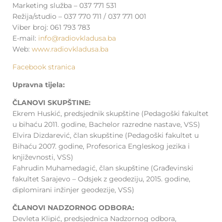
Marketing služba – 037 771 531
Režija/studio – 037 770 711 / 037 771 001
Viber broj: 061 793 783
E-mail:
info@radiovkladusa.ba
Web:
www.radiovkladusa.ba
Facebook stranica
Upravna tijela:
ČLANOVI SKUPŠTINE:
Ekrem Huskić, predsjednik skupštine (Pedagoški fakultet
u bihaću 2011. godine, Bachelor razredne nastave, VSS)
Elvira Dizdarević, član skupštine (Pedagoški fakultet u
Bihaću 2007. godine, Profesorica Engleskog jezika i
književnosti, VSS)
Fahrudin Muhamedagić, član skupštine (Građevinski
fakultet Sarajevo – Odsjek z geodeziju, 2015. godine,
diplomirani inžinjer geodezije, VSS)
ČLANOVI NADZORNOG ODBORA:
Devleta Klipić, predsjednica Nadzornog odbora,