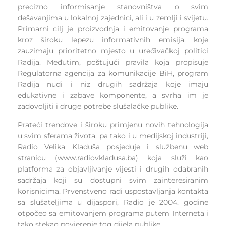
precizno informisanje stanovništva o svim
dešavanjima u lokalnoj zajednici, ali i u zemlji i svijetu.
Primarni cilj je proizvodnja i emitovanje programa
kroz široku lepezu informativnih emisija, koje
zauzimaju prioritetno mjesto u uređivačkoj politici
Radija. Međutim, poštujući pravila koja propisuje
Regulatorna agencija za komunikacije BiH, program
Radija nudi i niz drugih sadržaja koje imaju
edukativne i zabave komponente, a svrha im je
zadovoljiti i druge potrebe slušalačke publike.
Prateći trendove i široku primjenu novih tehnologija
u svim sferama života, pa tako i u medijskoj industriji,
Radio Velika Kladuša posjeduje i službenu web
stranicu (www.radiovkladusa.ba) koja služi kao
platforma za objavljivanje vijesti i drugih odabranih
sadržaja koji su dostupni svim zainteresiranim
korisnicima. Prvenstveno radi uspostavljanja kontakta
sa slušateljima u dijaspori, Radio je 2004. godine
otpočeo sa emitovanjem programa putem Interneta i
tako stekao povjerenje tog dijela publike.