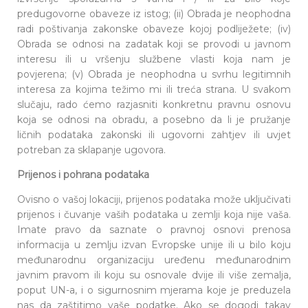
predugovorne obaveze iz istog; (ii) Obrada je neophodna
radi poštivanja zakonske obaveze kojoj podliježete; (iv)
Obrada se odnosi na zadatak koji se provodi u javnom
interesu ili u vršenju službene vlasti koja nam je
povjerena; (v) Obrada je neophodna u svrhu legitimnih
interesa za kojima težimo mi ili treća strana. U svakom
slučaju, rado ćemo razjasniti konkretnu pravnu osnovu
koja se odnosi na obradu, a posebno da li je pružanje
ličnih podataka zakonski ili ugovorni zahtjev ili uvjet
potreban za sklapanje ugovora.
Prijenos i pohrana podataka
Ovisno o vašoj lokaciji, prijenos podataka može uključivati
prijenos i čuvanje vaših podataka u zemlji koja nije vaša.
Imate pravo da saznate o pravnoj osnovi prenosa
informacija u zemlju izvan Evropske unije ili u bilo koju
međunarodnu organizaciju uređenu međunarodnim
javnim pravom ili koju su osnovale dvije ili više zemalja,
poput UN-a, i o sigurnosnim mjerama koje je preduzela
nas da zaštitimo vaše podatke. Ako se dogodi takav