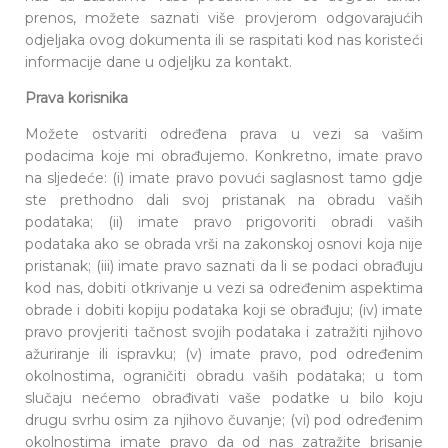
prenos, možete saznati više provjerom odgovarajućih
odjeljaka ovog dokumenta ili se raspitati kod nas koristeći
informacije dane u odjeljku za kontakt.
Prava korisnika
Možete ostvariti određena prava u vezi sa vašim
podacima koje mi obrađujemo. Konkretno, imate pravo
na sljedeće: (i) imate pravo povući saglasnost tamo gdje
ste prethodno dali svoj pristanak na obradu vaših
podataka; (ii) imate pravo prigovoriti obradi vaših
podataka ako se obrada vrši na zakonskoj osnovi koja nije
pristanak; (iii) imate pravo saznati da li se podaci obrađuju
kod nas, dobiti otkrivanje u vezi sa određenim aspektima
obrade i dobiti kopiju podataka koji se obrađuju; (iv) imate
pravo provjeriti tačnost svojih podataka i zatražiti njihovo
ažuriranje ili ispravku; (v) imate pravo, pod određenim
okolnostima, ograničiti obradu vaših podataka; u tom
slučaju nećemo obrađivati vaše podatke u bilo koju
drugu svrhu osim za njihovo čuvanje; (vi) pod određenim
okolnostima imate pravo da od nas zatražite brisanje