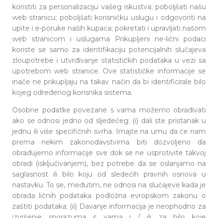
koristiti za personalizaciju vašeg iskustva; poboljšati našu
web stranicu; poboljšati korisničku uslugu i odgovoriti na
upite i e-poruke naših kupaca; pokretati i upravljati našom
web stranicom i uslugama Prikupljeni ne-lični podaci
koriste se samo za identifikaciju potencijalnih slučajeva
zloupotrebe i utvrđivanje statističkih podataka u vezi sa
upotrebom web stranice. Ove statističke informacije se
inače ne prikupljaju na takav način da bi identificirale bilo
kojeg određenog korisnika sistema.
Osobne podatke povezane s vama možemo obrađivati
ako se odnosi jedno od sljedećeg: (i) dali ste pristanak u
jednu ili više specifičnih svrha. Imajte na umu da će nam
prema nekim zakonodavstvima biti dozvoljeno da
obrađujemo informacije sve dok se ne usprotivite takvoj
obradi (isključivanjem), bez potrebe da se oslanjamo na
saglasnost ili bilo koju od sledećih pravnih osnova u
nastavku. To se, međutim, ne odnosi na slučajeve kada je
obrada ličnih podataka podložna evropskom zakonu o
zaštiti podataka; (ii) Davanje informacija je neophodno za
izvršenje sporazuma s vama i / ili za bilo koje