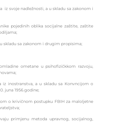
a iz svoje nadležnosti, a u skladu sa zakonom i
ike pojedinih oblika socijalne zaštite, zaštite
odiljama;
 u skladu sa zakonom i drugim propisima;
 omladine ometane u psihofizičkkom razvoju,
tanovama;
 iz inostranstva, a u skladu sa Konvncijom o
0. juna 1956.godine;
onom o krivičnom postupku FBIH za maloljetne
rateljstva;
jevaju primjenu metoda upravnog, socijalnog,