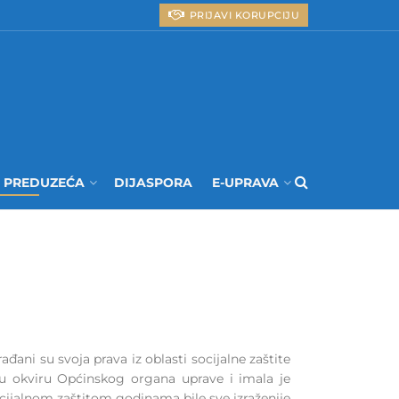
PRIJAVI KORUPCIJU
I PREDUZEĆA
DIJASPORA
E-UPRAVA
ani su svoja prava iz oblasti socijalne zaštite
a u okviru Općinskog organa uprave i imala je
ocijalnom zaštitom godinama bile sve izraženije