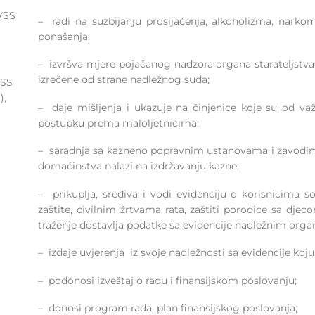
VSS
– radi na suzbijanju prosijačenja, alkoholizma, narkoma
ponašanja;
– izvršva mjere pojačanog nadzora organa starateljstva
izrečene od strane nadležnog suda;
VSS
),
– daje mišljenja i ukazuje na činjenice koje su od va
postupku prema maloljetnicima;
– saradnja sa kazneno popravnim ustanovama i zavodima 
domaćinstva nalazi na izdržavanju kazne;
– prikuplja, sređiva i vodi evidenciju o korisnicima so
zaštite, civilnim žrtvama rata, zaštiti porodice sa dj
traženje dostavlja podatke sa evidencije nadležnim organ
– izdaje uvjerenja iz svoje nadležnosti sa evidencije koj
– podonosi izveštaj o radu i finansijskom poslovanju;
– donosi program rada, plan finansijskog poslovanja;