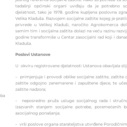
tadašnji općinski organi uviđaju da je potrebno so
djelatnost, tako je 1978. godine kupljena poslovna zgra
Velika Kladuša. Razvojem socijalne zaštite kojeg je prat
privrede u Velikoj Kladuši, naročito Agrokomerca do
samim tim i socijalna zaštita dolazi na veću razinu razvije
godine transformiše u Centar zasocijalni rad koji i danas
Kladuša.
Poslovi Ustanove
U okviru registrovane djelatnosti Ustanova obavljala sli
– primjenjuje i provodi oblike socijalne zaštite, zaštite 
zaštite odgojno zanemarene i zapuštene djece, te učes
zaštite nadzora;
.ba
– neposredno pruža usluge socijalnog rada i stručn
izazvanih stanjem socijalne potrebe, poremećenih b
asocijalnog ponašanja;
– vrši poslove organa starateljstva utvrđene Porodičn