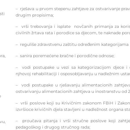
– rješava u prvom stepenu zahtjeve za ostvarivanje prav
sti
drugim propisima;
– vrši trebovanja i isplate novčanih primanja za korisn
civilnih žrtava rata i porodice sa djecom, te naknade por
– reguliše zdravstvenu zaštitu određenim kategorijama
– sanira poremećene bračne i porodične odnose;
ra,
– vodi postupake u vezi sa kategorizacijom djece i
njhovoj rehabilitaciji i osposobljavanju u nadležnim us
a
– vodi postupake u rješavanju alimentacionih zahtjeva
ostvarivanju alimentacionih zahtjeva u inostranstvu od 2
e
– vrši poslove koji su Krivičnim zakonom FBiH i Zak
izvršioce krivičnih djela stavljeni u nadležnost organa sta
– proučava pitanja i vrši stručne poslove koji zaht
vu,
pedagoškog i drugog stručnog rada;