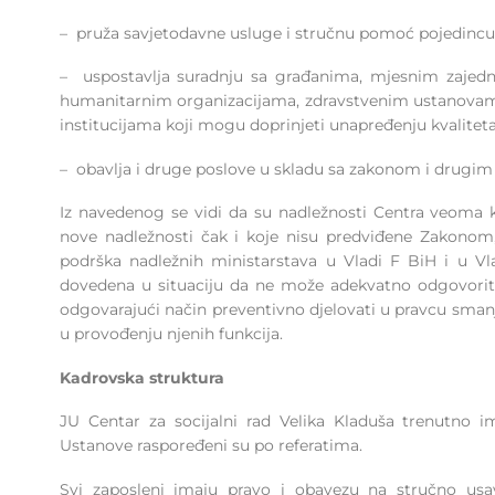
– pruža savjetodavne usluge i stručnu pomoć pojedincu
– uspostavlja suradnju sa građanima, mjesnim zajedn
humanitarnim organizacijama, zdravstvenim ustanovam
institucijama koji mogu doprinjeti unapređenju kvaliteta
– obavlja i druge poslove u skladu sa zakonom i drugim
Iz navedenog se vidi da su nadležnosti Centra veoma
nove nadležnosti čak i koje nisu predviđene Zakonom,
podrška nadležnih ministarstava u Vladi F BiH i u V
dovedena u situaciju da ne može adekvatno odgovorit
odgovarajući način preventivno djelovati u pravcu sman
u provođenju njenih funkcija.
Kadrovska struktura
JU Centar za socijalni rad Velika Kladuša trenutno im
Ustanove raspoređeni su po referatima.
Svi zaposleni imaju pravo i obavezu na stručno usa