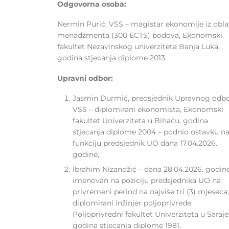
Odgovorna osoba:
Nermin Purić, VSS – magistar ekonomije iz obla
menadžmenta (300 ECTS) bodova, Ekonomski
fakultet Nezavinskog univerziteta Banja Luka,
godina stjecanja diplome 2013.
Upravni odbor:
Jasmin Durmić, predsjednik Upravnog odbo
VSS – diplomirani ekonomista, Ekonomski
fakultet Univerziteta u Bihaću, godina
stjecanja diplome 2004 – podnio ostavku n
funkciju predsjednik UO dana 17.04.2026.
godine,
Ibrahim Nizandžić – dana 28.04.2026. godin
imenovan na poziciju predsjednika UO na
privremeni period na najviše tri (3) mjeseca;
diplomirani inžinjer poljoprivrede,
Poljoprivredni fakultet Univerziteta u Saraje
godina stjecanja diplome 1981,