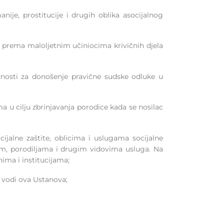
nije, prostitucije i drugih oblika asocijalnog
 prema maloljetnim učiniocima krivičnih djela
žnosti za donošenje pravične sudske odluke u
u cilju zbrinjavanja porodice kada se nosilac
cijalne zaštite, oblicima i uslugama socijalne
ecom, porodiljama i drugim vidovima usluga. Na
ima i institucijama;
u vodi ova Ustanova;