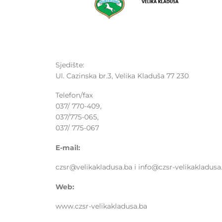
Sjedište:
Ul. Cazinska br.3, Velika Kladuša 77 230
Telefon/fax
037/ 770-409,
037/775-065,
037/ 775-067
E-mail:
czsr@velikakladusa.ba i info@czsr-velikakladusa
Web:
www.czsr-velikakladusa.ba