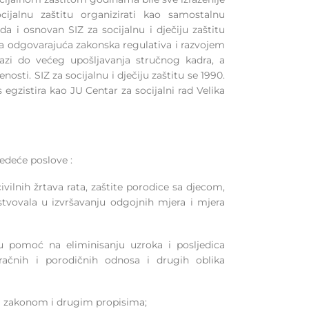
cijalnu zaštitu organizirati kao samostalnu
da i osnovan SIZ za socijalnu i dječiju zaštitu
ila odgovarajuća zakonska regulativa i razvojem
lazi do većeg upošljavanja stručnog kadra, a
nosti. SIZ za socijalnu i dječiju zaštitu se 1990.
 egzistira kao JU Centar za socijalni rad Velika
jedeće poslove :
civilnih žrtava rata, zaštite porodice sa djecom,
tvovala u izvršavanju odgojnih mjera i mjera
u pomoć na eliminisanju uzroka i posljedica
račnih i porodičnih odnosa i drugih oblika
im zakonom i drugim propisima;