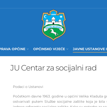
PRAVA OPĆINE
OPĆINSKO VIJEĆE
JAVNE USTANOVE 
JU Centar za socijalni rad
Podaci o Ustanovi
Početkom davne 1963. godine u općini Velika Kladuša građ
ostvarivali putem Službe socijalne zaštite koja je bil
jednog referenta socijalne zaštite. Kako su potrebe za s