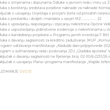
dluka o izmjenama i dopunama Odluke o javnom redu i miru uz Z
luka o korištenju sredstava posebne naknade za naknade Komisij
ključak o usvajanju Izvještaja o procjeni šteta od prirodnih nesre
luka o prestanku i dodjeli i mandata u savjet MZ………………… 22
luka o upravljanju, raspolaganju i stjecanju nekretnina Općine Ve
luka o uspostavljanju jedinstvene evidencije o nekretninama u vl
luka o kandidiranju projekata u Programu javnih investicija F B
luka o davanju saglasnosti za kreditno zaduživanje JKUP „Komuna
rogram održavanja manifestacije „Kladuški dani poljoprivrede 202
rogram o sufinansiranju rada i poslovanja JZU „Gradska apoteka“
aključak o davanju saglasnosti na Rješenje, broj: 02-30/6-2231/
aključak o usvajanju Plana i programa manifestacije „Krajiški 
UZIMANJE
OVDJE