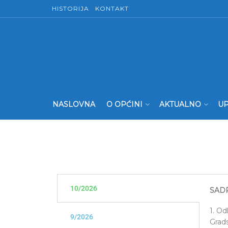
HISTORIJA
KONTAKT
NASLOVNA
O OPĆINI
AKTUALNO
UP
10/2026
SAD
1. Od
9/2026
Grads