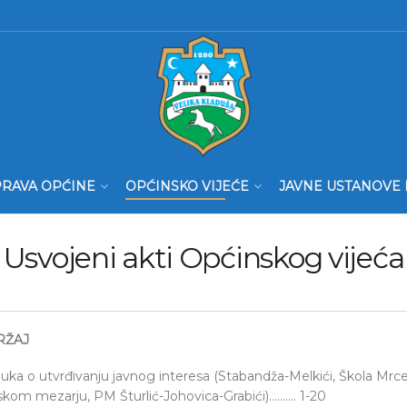
RAVA OPĆINE
OPĆINSKO VIJEĆE
JAVNE USTANOVE 
Usvojeni akti Općinskog vijeća
RŽAJ
luka o utvrđivanju javnog interesa (Stabandža-Melkići, Škola Mrcel
kom mezarju, PM Šturlić-Johovica-Grabići)………. 1-20