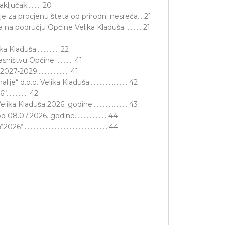
aključak……… 20
e za procjenu šteta od prirodni nesreća… 21
ća na području Općine Velika Kladuša ………. 21
lika Kladuša…………… 22
asništvu Općine ……….. 41
iH 2027-2029………………… 41
lije“ d.o.o. Velika Kladuša……………………. 42
6“………….. 42
 Velika Kladuša 2026. godine………………….. 43
26 od 08.07.2026. godine………………… 44
teferič2026“…………………………………………………44