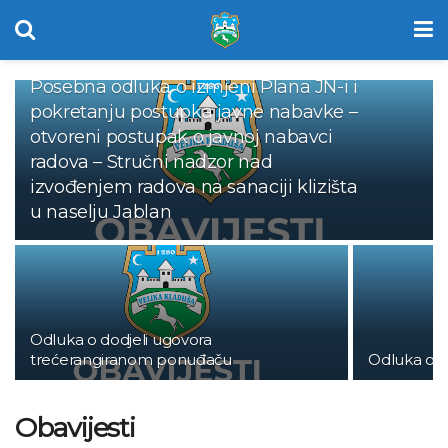
Posebna odluka o izmjeni Plana JN-i i
pokretanju postupka javne nabavke –
otvoreni postupak o javnoj nabavci
radova – Stručni nadzor nad
izvođenjem radova na sanaciji klizišta
u naselju Jablan
Odluka o dodjeli ugovora
trećerangiranom ponuđaču
Odluka o d
Obavijesti