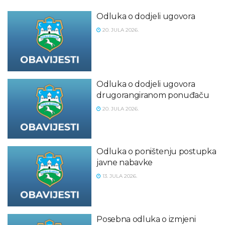
Odluka o dodjeli ugovora
20. JULA 2026.
Odluka o dodjeli ugovora
drugorangiranom ponuđaču
20. JULA 2026.
Odluka o poništenju postupka
javne nabavke
13. JULA 2026.
Posebna odluka o izmjeni