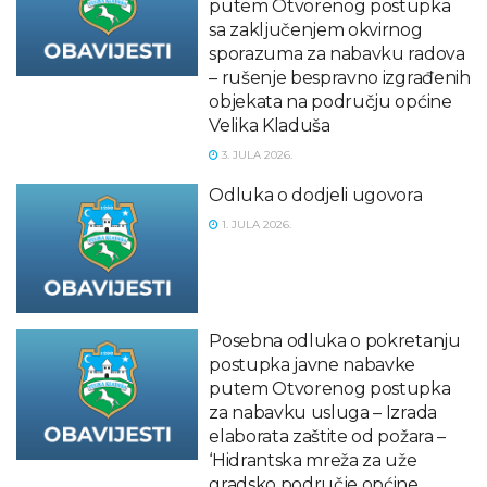
putem Otvorenog postupka
sa zaključenjem okvirnog
sporazuma za nabavku radova
– rušenje bespravno izgrađenih
objekata na području općine
Velika Kladuša
3. JULA 2026.
Odluka o dodjeli ugovora
1. JULA 2026.
Posebna odluka o pokretanju
postupka javne nabavke
putem Otvorenog postupka
za nabavku usluga – Izrada
elaborata zaštite od požara –
‘Hidrantska mreža za uže
gradsko područje općine