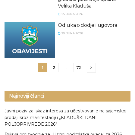
Velika Kladuša
25. JUNA 2026.
Odluka o dodjeli ugovora
25. JUNA 2026.
1
2
…
72
Najnoviji članci
Javni poziv za iskaz interesa za učestvovanje na sajamskoj
prodaji kroz manifestaciju „KLADUŠKI DANI
POLJOPRIVREDE 2026”
Prijava proizvodnje za „Uzgoj podmlatka ovaca“ za 2026.