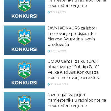
namještenika u radni odnos na
neodređeno vrijeme
7. JULA 2025.
JAVNI KONKURS za izbor i
imenovanje predsjednika i
članova Skupština javnih
preduzeća
2. JULA 2025.
UO JU Centar za kulturu i
obrazovanje ”Zuhdija Žalić”
Velika Kladuša: Konkurs za
izbor i imenovanje direktora
30. JUNA 2025.
Javni oglas za prijem
namještenika u radni odnos na
neodređeno vrijeme