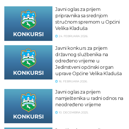
Javni oglas za prijem
pripravnika sa srednjom
stručnom spremom u Općini
Velika Kladuša
24. FEBRUARA 2026.
Javni konkurs za prijem
državnog službenika na
određeno vrijeme u
Jedinstveni općinski organ
uprave Općine Velika Kladuša
16. FEBRUARA 2026.
Javni oglas za prijem
namještenika u radni odnos na
neodređeno vrijeme
10. DECEMBRA 2025.