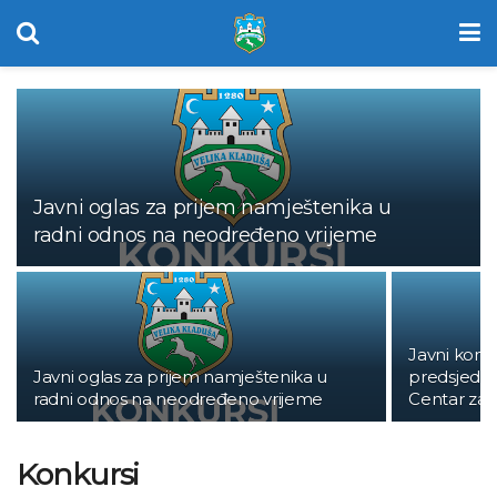
Javni oglas za prijem namještenika u
radni odnos na neodređeno vrijeme
Javni konk
Javni oglas za prijem namještenika u
predsjedn
radni odnos na neodređeno vrijeme
Centar za s
Konkursi