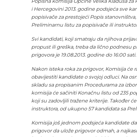
Popisna komisija Općine Velika Kladuša za 
i Hercegovini 2013. godine podsjeća sve kandi
popisivače za prestojeći Popis stanovništva
Preliminarnu listu za popisivače ili instrukto
Svi kandidati, koji smatraju da njihova prija
propust ili greška, treba da lično podnesu pr
prigovora je 19.08.2013. godine do 16:00 sati.
Nakon isteka roka za prigovor, Komisija će r
obavijestiti kandidate o svojoj odluci. Na os
skladu sa propisanim Procedurama za izbor 
komisija će sačiniti Konačnu listu od 235 
koji su zadovljili tražene kriterije. Također 
instruktora, od ukupno 57 kandidata sa Prelimi
Komisija još jednom podsjeća kandidate da 
prigovor da ulože prigovor odmah, a najkasni