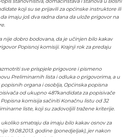
Popis stanovništva, domaćinstava i stanova u Bosni
date koji su se prijavili za općinske instruktore ili
, da imaju još dva radna dana da ulože prigovor na
re.
va nije dobro bodovana, da je učinjen bilo kakav
igovor Popisnoj komisiji. Krajnji rok za predaju
azmotriti sve prispjele prigovore i pismeno
novu Preliminarnih lista i odluka o prigovorima, a u
popisnih organa i osoblja, Općinska popisna
popisivača od ukupno
487
kandidata
za popisivače
će Popisna komisija sačiniti Konačnu listu od 32
narne liste, koji su zadovoljili tražene kriterije.
ukoliko smatraju da imaju bilo kakav osnov za
je 19.08.2013. godine (ponedjeljak), jer nakon