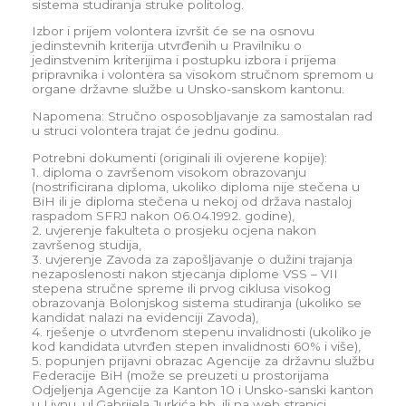
sistema studiranja struke politolog.
Izbor i prijem volontera izvršit će se na osnovu
jedinstevnih kriterija utvrđenih u Pravilniku o
jedinstvenim kriterijima i postupku izbora i prijema
pripravnika i volontera sa visokom stručnom spremom u
organe državne službe u Unsko-sanskom kantonu.
Napomena: Stručno osposobljavanje za samostalan rad
u struci volontera trajat će jednu godinu.
Potrebni dokumenti (originali ili ovjerene kopije):
1. diploma o završenom visokom obrazovanju
(nostrificirana diploma, ukoliko diploma nije stečena u
BiH ili je diploma stečena u nekoj od država nastaloj
raspadom SFRJ nakon 06.04.1992. godine),
2. uvjerenje fakulteta o prosjeku ocjena nakon
završenog studija,
3. uvjerenje Zavoda za zapošljavanje o dužini trajanja
nezaposlenosti nakon stjecanja diplome VSS – VII
stepena stručne spreme ili prvog ciklusa visokog
obrazovanja Bolonjskog sistema studiranja (ukoliko se
kandidat nalazi na evidenciji Zavoda),
4. rješenje o utvrđenom stepenu invalidnosti (ukoliko je
kod kandidata utvrđen stepen invalidnosti 60% i više),
5. popunjen prijavni obrazac Agencije za državnu službu
Federacije BiH (može se preuzeti u prostorijama
Odjeljenja Agencije za Kanton 10 i Unsko-sanski kanton
u Livnu, ul.Gabrijela Jurkića bb, ili na web stranici