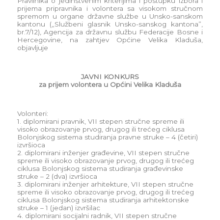
Pravilnika o jedinstvenim kriterijima i postupku izbora i
prijema pripravnika i volontera sa visokom stručnom
spremom u organe državne službe u Unsko-sanskom
kantonu („Službeni glasnik Unsko-sanskog kantona”,
br.7/12), Agencija za državnu službu Federacije Bosne i
Hercegovine, na zahtjev Općine Velika Kladuša,
objavljuje
JAVNI KONKURS
za prijem volontera u Općini Velika Kladuša
Volonteri:
1. diplomirani pravnik, VII stepen stručne spreme ili
visoko obrazovanje prvog, drugog ili trećeg ciklusa
Bolonjskog sistema studiranja pravne struke – 4 (četiri)
izvršioca
2. diplomirani inženjer građevine, VII stepen stručne
spreme ili visoko obrazovanje prvog, drugog ili trećeg
ciklusa Bolonjskog sistema studiranja građevinske
struke – 2 (dva) izvršioca
3. diplomirani inženjer arhitekture, VII stepen stručne
spreme ili visoko obrazovanje prvog, drugog ili trećeg
ciklusa Bolonjskog sistema studiranja arhitektonske
struke – 1 (jedan) izvršilac
4. diplomirani socijalni radnik, VII stepen stručne