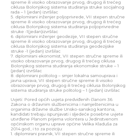
spreme ili visoko obrazovanje prvog, drugog ili trećeg
ciklusa Bolonjskog sistema studiranja struke socijalnog
rada – 1 (jedan) izvršilac
5. diplomirani inženjer poljoprivrede, VII stepen stručne
spreme ili visoko obrazovanje prvog, drugog ili trećeg
ciklusa Bolonjskog sistema studiranja poljoprivredne
struke -1(jedan)izvršilac
6. diplomirani inženjer geodezije, VII stepen stručne
spreme ili visoko obrazovanje prvog, drugog ili trećeg
ciklusa Bolonjskog sistema studiranja geodezijske
struke -1 (jedan) izvršilac
7. diplomirani ekonomist, VII stepen stručne spreme ili
visoko obrazovanje prvog, drugog ili trećeg ciklusa
Bolonjskog sistema studiranja ekonomske struke – 1
(jedan) izvršilac
8. diplomirani politolog – smjer lokalna samouprava i
javna uprava, VII stepen stručne spreme ili visoko
obrazovanje prvog, drugog ili trećeg ciklusa Bolonjskog
sistema studiranja struke politolog – 1 (jedan) izvršilac
Uvjeti: Pored općih uvjeta predviđenih članom 36.
Zakona o državnim službenicima i namještenicima u
organima državne službe Unsko-sanskog kantona,
kandidati trebaju ispunjavati i sljedeće posebne uvjete
utvrđene Planom prijema volontera u Jedinstvenom
općinskom organu uprave općine Velika Kladuša za
2014.god., i to za poziciju:
1. diplomirani pravnik, VII stepen stručne spreme ili