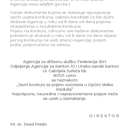
Agencije www.adsfbih.gov.ba ).
Ostale dokumente kojima se dokazuje ispunjavanje
općih uvjeta konkursa, izabrani kandidati će biti dužni
dostaviti Agenciji u roku od 8 dana od dana prijema
obavještenja o rezultatima konkursa.
Prijavu na konkurs, odnosno sve tražene dokumente
potrebno je dostaviti u roku od 8 dana od dana objave
javnog konkursa na web stranici Agencije, putem
pošte, preporučeno na adresu:
Agencija za državnu službu Federacije BiH
Odjeljenje Agencije za Kanton 10 i Unsko-sanski kanton
Ul. Gabrijela Jurkića bb
80101 Livno
sa naznakom:
„Javni konkurs za prijem volontera u Općini Velika
Kladuša”
Nepotpune, neuredne i nepravovremene prijave neće
se uzeti u razmatranje.
D I R E K T O R
mr. sc. Sead Maslo