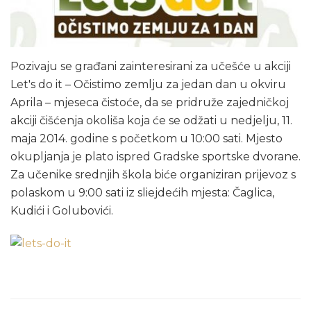
Pozivaju se građani zainteresirani za učešće u akciji
Let's do it – Očistimo zemlju za jedan dan u okviru
Aprila – mjeseca čistoće, da se pridruže zajedničkoj
akciji čišćenja okoliša koja će se odžati u nedjelju, 11.
maja 2014. godine s početkom u 10:00 sati. Mjesto
okupljanja je plato ispred Gradske sportske dvorane.
Za učenike srednjih škola biće organiziran prijevoz s
polaskom u 9:00 sati iz sliejdećih mjesta: Čaglica,
Kudići i Golubovići.