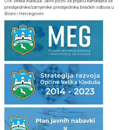
OIK Velika Kladuša: Javni poziv za prijavu kandidata za
predsjednike/zamjenike predsjednika biračkih odbora u
Bosni i Hercegovini