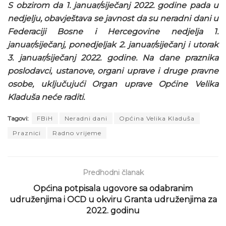
S obzirom da 1. januar/siječanj 2022. godine pada u
nedjelju, obavještava se javnost da su neradni dani u
Federaciji Bosne i Hercegovine nedjelja 1.
januar/siječanj, ponedjeljak 2. januar/siječanj i utorak
3. januar/siječanj 2022. godine. Na dane praznika
poslodavci, ustanove, organi uprave i druge pravne
osobe, uključujući Organ uprave Općine Velika
Kladuša neće raditi.
Tagovi:
FBiH
Neradni dani
Općina Velika Kladuša
Praznici
Radno vrijeme
Predhodni članak
Općina potpisala ugovore sa odabranim
udruženjima i OCD u okviru Granta udruženjima za
2022. godinu