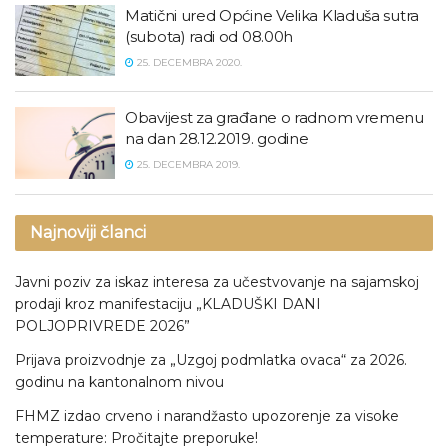
Matični ured Općine Velika Kladuša sutra
(subota) radi od 08.00h
25. DECEMBRA 2020.
Obavijest za građane o radnom vremenu
na dan 28.12.2019. godine
25. DECEMBRA 2019.
Najnoviji članci
Javni poziv za iskaz interesa za učestvovanje na sajamskoj
prodaji kroz manifestaciju „KLADUŠKI DANI
POLJOPRIVREDE 2026”
Prijava proizvodnje za „Uzgoj podmlatka ovaca“ za 2026.
godinu na kantonalnom nivou
FHMZ izdao crveno i narandžasto upozorenje za visoke
temperature: Pročitajte preporuke!