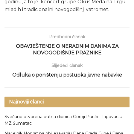
godinu, a to je koncert grupe Okus Meda na Trgu
mladih i tradicionalni novogodišnji vatromet.
Predhodni članak
OBAVJEŠTENJE O NERADNIM DANIMA ZA
NOVOGODIŠNJE PRAZNIKE
Slijedeći članak
Odluka o poništenju postupka javne nabavke
Najnoviji članci
Svečano otvorena putna dionica Gornji Purići – Lipovac u
MZ Šumatac
Načelnik Horvat na obilježavanju Dana Grada Gline i Dana