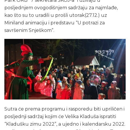
Park ORB “7 sekretara SKOJ-a” i uživaju u
posljednjem ovogodišnjem sadržaju za najmlađe,
kao što su to uradili u prošli utorak(27.12.) uz
Miniland animaciju i predstavu “U potrazi za
savršenim Snješkom”.
Sutra će prema programu i rasporedu biti upriličen i
posljednji sadržaj kojim će Velika Kladuša ispratiti
“Kladušku zimu 2022”, a ujedno i kalendarsku 2022.