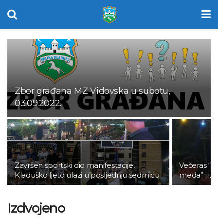
Zbor građana MZ Vidovska u subotu,
03.09.2022.
Završen sportski dio manifestacije,
Večeras “An
Kladuško ljeto ulazi u posljednju sedmicu
meda” i izv
Izdvojeno