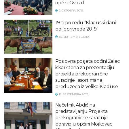
općini Gvozd
7. OKTOBRA 2019.
19-ti po redu “Kladuški dani
poljoprivrede 2019”
30. SEPTEMBRA 2019.
Poslovna posjeta općini Žalec
iskorištena za prezentaciju
projekta prekogranične
suradnje i asortimana
preduzeća iz Velike Kladuše
13. SEPTEMBRA 2019.
Načelnik Abdić na
predstavljanju Projekta
prekogranične saradnje
boravio u općini Mojkovac