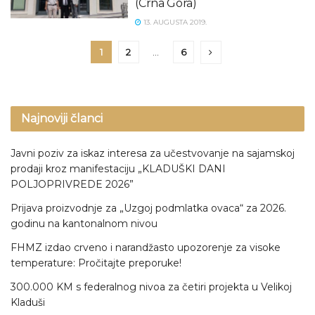
(Crna Gora)
13. AUGUSTA 2019.
1
2
…
6
Najnoviji članci
Javni poziv za iskaz interesa za učestvovanje na sajamskoj
prodaji kroz manifestaciju „KLADUŠKI DANI
POLJOPRIVREDE 2026”
Prijava proizvodnje za „Uzgoj podmlatka ovaca“ za 2026.
godinu na kantonalnom nivou
FHMZ izdao crveno i narandžasto upozorenje za visoke
temperature: Pročitajte preporuke!
300.000 KM s federalnog nivoa za četiri projekta u Velikoj
Kladuši