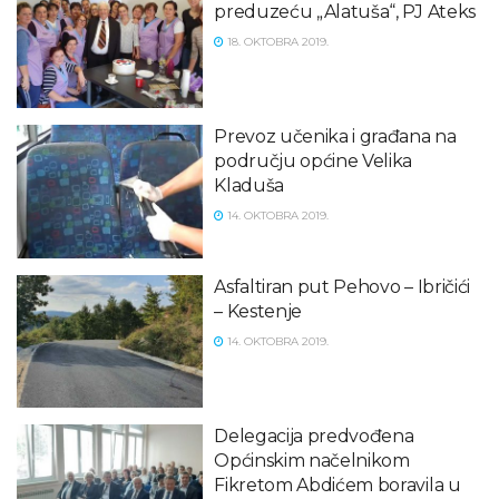
preduzeću „Alatuša“, PJ Ateks
18. OKTOBRA 2019.
Prevoz učenika i građana na
području općine Velika
Kladuša
14. OKTOBRA 2019.
Asfaltiran put Pehovo – Ibričići
– Kestenje
14. OKTOBRA 2019.
Delegacija predvođena
Općinskim načelnikom
Fikretom Abdićem boravila u