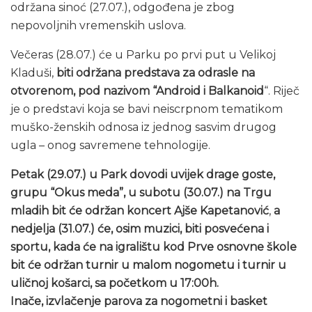
održana sinoć (27.07.), odgođena je zbog
nepovoljnih vremenskih uslova.
Večeras (28.07.) će u Parku po prvi put u Velikoj
Kladuši,
biti održana predstava za odrasle na
otvorenom, pod nazivom “Android i Balkanoid
“. Riječ
je o predstavi koja se bavi neiscrpnom tematikom
muško-ženskih odnosa iz jednog sasvim drugog
ugla – onog savremene tehnologije.
Petak (29.07.) u Park dovodi uvijek drage goste,
grupu “Okus meda”, u subotu (30.07.) na Trgu
mladih bit će održan koncert Ajše Kapetanović
,
a
nedjelja (31.07.) će, osim muzici, biti posvećena i
sportu, kada će na igralištu kod Prve osnovne škole
bit će održan turnir u malom nogometu i turnir u
uličnoj košarci, sa početkom u 17:00h.
Inače, izvlačenje parova za nogometni i basket