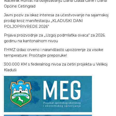
Načelnik Horvat na obilježavanju Dana Grada Gline i Dana
Općine Cetingrad
Javni poziv za iskaz interesa za učestvovanje na sajamskoj
prodaji kroz manifestaciju „KLADUŠKI DANI
POLJOPRIVREDE 2026”
Prijava proizvodnje za „Uzgoj podmlatka ovaca“ za 2026.
godinu na kantonalnom nivou
FHMZ izdao crveno i narandžasto upozorenje za visoke
temperature: Pročitajte preporuke!
300.000 KM s federalnog nivoa za četiri projekta u Velikoj
Kladuši