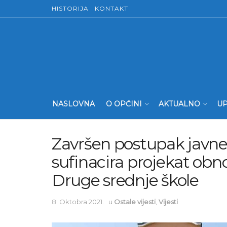
HISTORIJA
KONTAKT
NASLOVNA
O OPĆINI
AKTUALNO
UP
Završen postupak javn
sufinacira projekat obno
Druge srednje škole
8. Oktobra 2021.
u
Ostale vijesti
,
Vijesti