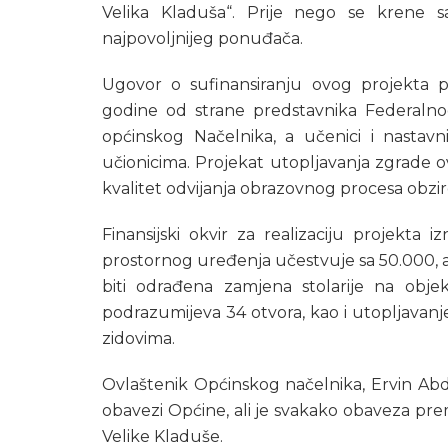
Velika Kladuša“. Prije nego se krene s
najpovoljnijeg ponuđača.
Ugovor o sufinansiranju ovog projekta 
godine od strane predstavnika Federalnog
općinskog Načelnika, a učenici i nastavn
učionicima. Projekat utopljavanja zgrade o
kvalitet odvijanja obrazovnog procesa obziro
Finansijski okvir za realizaciju projekta
prostornog uređenja učestvuje sa 50.000, 
biti odrađena zamjena stolarije na obj
podrazumijeva 34 otvora, kao i utopljavanj
zidovima.
Ovlaštenik Općinskog načelnika, Ervin Abdi
obavezi Općine, ali je svakako obaveza pr
Velike Kladuše.