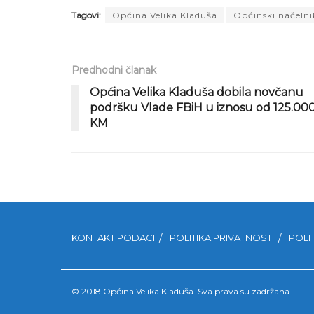
Tagovi:
Općina Velika Kladuša
Općinski načelni
Predhodni članak
Općina Velika Kladuša dobila novčanu
podršku Vlade FBiH u iznosu od 125.00
KM
KONTAKT PODACI
POLITIKA PRIVATNOSTI
POLI
© 2018 Općina Velika Kladuša. Sva prava su zadržana