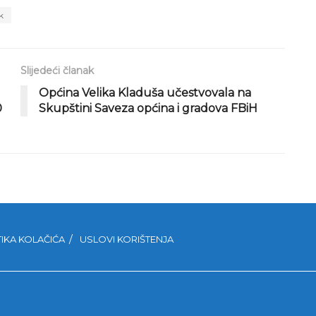
k
Slijedeći članak
Općina Velika Kladuša učestvovala na
0
Skupštini Saveza općina i gradova FBiH
TIKA KOLAČIĆA
USLOVI KORIŠTENJA