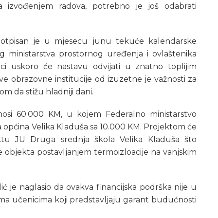
a izvođenjem radova, potrebno je još odabrati
potpisan je u mjesecu junu tekuće kalendarske
 ministarstva prostornog uređenja i ovlaštenika
ici uskoro će nastavu odvijati u znatno toplijim
ve obrazovne institucije od izuzetne je važnosti za
m da stižu hladniji dani.
 iznosi 60.000 KM, u kojem Federalno ministarstvo
a općina Velika Kladuša sa 10.000 KM. Projektom će
ektu JU Druga srednja škola Velika Kladuša što
e objekta postavljanjem termoizloacije na vanjskim
ć je naglasio da ovakva financijska podrška nije u
ema učenicima koji predstavljaju garant budućnosti