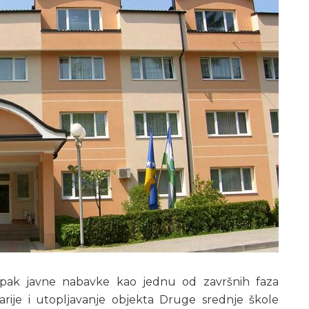
upak javne nabavke kao jednu od završnih faza
larije i utopljavanje objekta Druge srednje škole