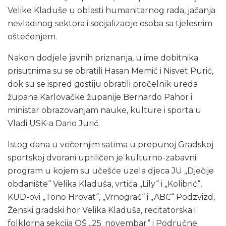
Velike Kladuše u oblasti humanitarnog rada, jačanja
nevladinog sektora i socijalizacije osoba sa tjelesnim
oštećenjem.
Nakon dodjele javnih priznanja, u ime dobitnika
prisutnima su se obratili Hasan Memić i Nisvet Purić,
dok su se ispred gostiju obratili pročelnik ureda
župana Karlovačke županije Bernardo Pahor i
ministar obrazovanjam nauke, kulture i sporta u
Vladi USK-a Dario Jurić.
Istog dana u večernjim satima u prepunoj Gradskoj
sportskoj dvorani upriličen je kulturno-zabavni
program u kojem su učešće uzela djeca JU „Dječije
obdanište“ Velika Kladuša, vrtića „Lily“ i „Kolibrić“,
KUD-ovi „Tono Hrovat“, „Vrnograč“ i „ABC“ Podzvizd,
Ženski gradski hor Velika Kladuša, recitatorska i
folklorna sekcija OŠ „25. novembar“ i Područne