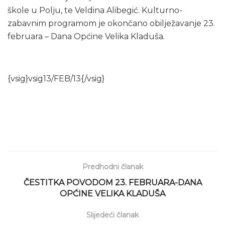
škole u Polju, te Veldina Alibegić. Kulturno-
zabavnim programom je okončano obilježavanje 23.
februara – Dana Općine Velika Kladuša.
{vsig}vsig13/FEB/13{/vsig}
Predhodni članak
ČESTITKA POVODOM 23. FEBRUARA-DANA
OPĆINE VELIKA KLADUŠA
Slijedeći članak