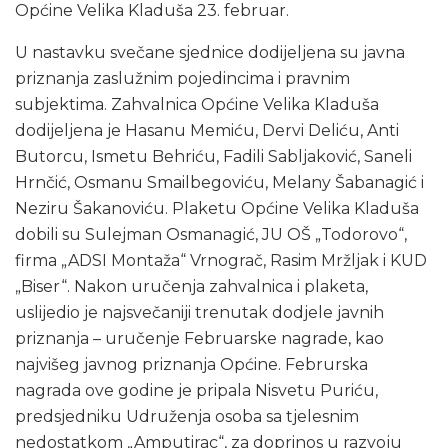
Općine Velika Kladuša 23. februar.
U nastavku svečane sjednice dodijeljena su javna
priznanja zaslužnim pojedincima i pravnim
subjektima. Zahvalnica Općine Velika Kladuša
dodijeljena je Hasanu Memiću, Dervi Deliću, Anti
Butorcu, Ismetu Behriću, Fadili Sabljaković, Saneli
Hrnčić, Osmanu Smailbegoviću, Melany Šabanagić i
Neziru Šakanoviću. Plaketu Općine Velika Kladuša
dobili su Sulejman Osmanagić, JU OŠ „Todorovo“,
firma „ADSI Montaža“ Vrnograč, Rasim Mržljak i KUD
„Biser“. Nakon uručenja zahvalnica i plaketa,
uslijedio je najsvečaniji trenutak dodjele javnih
priznanja – uručenje Februarske nagrade, kao
najvišeg javnog priznanja Općine. Februrska
nagrada ove godine je pripala Nisvetu Puriću,
predsjedniku Udruženja osoba sa tjelesnim
nedostatkom „Amputirac“, za doprinos u razvoju