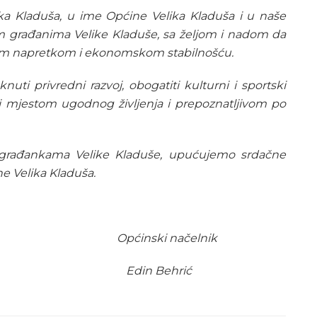
a Kladuša, u ime Općine Velika Kladuša i u naše
m građanima Velike Kladuše, sa željom i nadom da
ćim napretkom i ekonomskom stabilnošću.
i privredni razvoj, obogatiti kulturni i sportski
li mjestom ugodnog življenja i prepoznatljivom po
ugrađankama Velike Kladuše, upućujemo srdačne
e Velika Kladuša.
Općinski načelnik
Edin Behrić