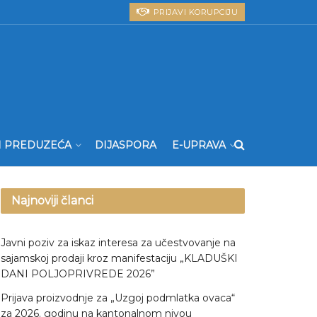
PRIJAVI KORUPCIJU
I PREDUZEĆA
DIJASPORA
E-UPRAVA
Najnoviji članci
Javni poziv za iskaz interesa za učestvovanje na
sajamskoj prodaji kroz manifestaciju „KLADUŠKI
DANI POLJOPRIVREDE 2026”
Prijava proizvodnje za „Uzgoj podmlatka ovaca“
za 2026. godinu na kantonalnom nivou