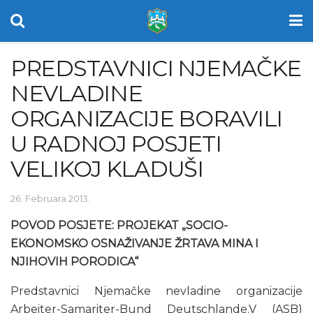
PREDSTAVNICI NJEMAČKE
NEVLADINE
ORGANIZACIJE BORAVILI
U RADNOJ POSJETI
VELIKOJ KLADUŠI
26. Februara 2013.
POVOD POSJETE: PROJEKAT „SOCIO-
EKONOMSKO OSNAŽIVANJE ŽRTAVA MINA I
NJIHOVIH PORODICA“
Predstavnici Njemačke nevladine organizacije
Arbeiter-Samariter-Bund Deutschlande.V (ASB)