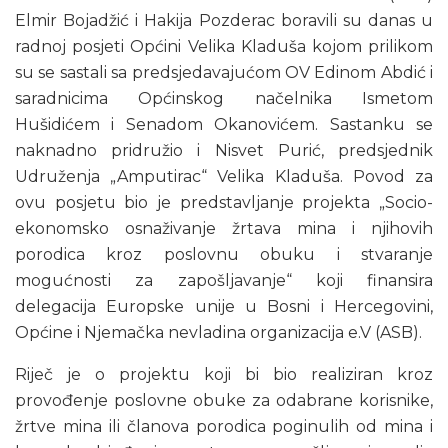
Elmir Bojadžić i Hakija Pozderac boravili su danas u
radnoj posjeti Općini Velika Kladuša kojom prilikom
su se sastali sa predsjedavajućom OV Edinom Abdić i
saradnicima Općinskog načelnika Ismetom
Hušidićem i Senadom Okanovićem. Sastanku se
naknadno pridružio i Nisvet Purić, predsjednik
Udruženja „Amputirac“ Velika Kladuša. Povod za
ovu posjetu bio je predstavljanje projekta „Socio-
ekonomsko osnaživanje žrtava mina i njihovih
porodica kroz poslovnu obuku i stvaranje
mogućnosti za zapošljavanje“ koji finansira
delegacija Europske unije u Bosni i Hercegovini,
Općine i Njemačka nevladina organizacija e.V (ASB).
Riječ je o projektu koji bi bio realiziran kroz
provođenje poslovne obuke za odabrane korisnike,
žrtve mina ili članova porodica poginulih od mina i