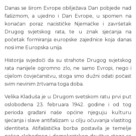
Danas se širom Evrope obilježava Dan pobjede nad
fašizmom, a ujedno i Dan Evrope, u spomen na
konačan poraz nacističke Njemačke i završetak
Drugog svjetskog rata, te u znak sjećanja na
početak formiranja europske zajednice koja danas
nosi ime Europska unija.
Historija svjedoči da su strahote Drugog svjetskog
rata nanijele ogromno zlo, ne samo Evropi, nego i
cijelom čovječanstvu, stoga smo dužni odati počast
svim nevinim žrtvama toga doba.
Velika Kladuša je u Drugom svetskom ratu prvi put
oslobođena 23. februara 1942. godine i od tog
perioda građani naše općine njeguju kulturu
sjećanja i slave antifašizam u cilju očuvanja vlastitog
identiteta. Atifašistička borba postavila je temelje