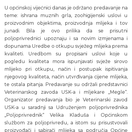
U općinskoj vijećnici danas je održano predavanje na
teme: ishrana muznih grla, zoohigijenski uslovi u
proizvodnim objektima, proizvodnja mlijeka i tov
junadi. Bila je ovo prilika da se prisutni
poljoprivrednici upoznaju i sa novim izmjenama i
dopunama Uredbe o otkupu svježeg mlijeka prema
kvaliteti. Uredbom su propisani uslovi koje u
pogledu kvaliteta mora ispunjavati svježe sirovo
mlijeko pri otkupu, način i postupak ispitivanja
njegovog kvaliteta, način utvrđivanja cijene mlijeka,
te ostala pitanja. Predavanje su održali predstavnici
Veterinarskog zavoda USK-a i mljekare „Megle“.
Organizator predavanja bio je Veterinarski zavod
USK-a u saradnji sa Udruženjem poljoprivrednika
„Poljoprivrednik“ Velika Kladuša i Općinskom
službom za poljoprivredu, a istom su prisustvovali
proizvođači i sabirači mlijeka sa područja Općine