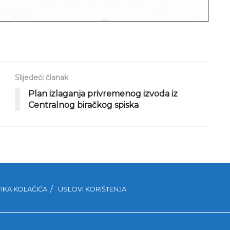
Slijedeći članak
Plan izlaganja privremenog izvoda iz
Centralnog biračkog spiska
TIKA KOLAČIĆA
USLOVI KORIŠTENJA