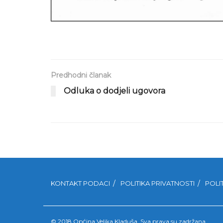
Predhodni članak
Odluka o dodjeli ugovora
KONTAKT PODACI
POLITIKA PRIVATNOSTI
POLI
© 2018 Općina Velika Kladuša. Sva prava su zadržana