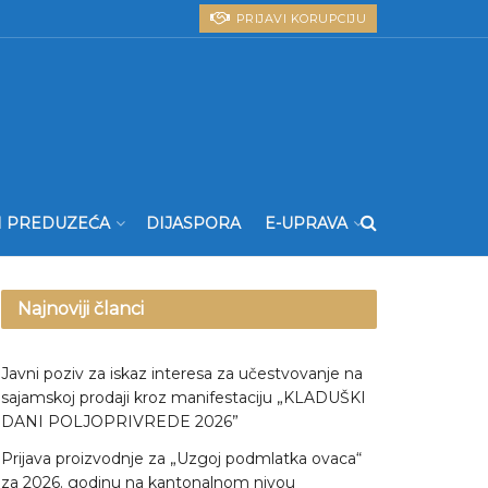
PRIJAVI KORUPCIJU
I PREDUZEĆA
DIJASPORA
E-UPRAVA
Najnoviji članci
Javni poziv za iskaz interesa za učestvovanje na
sajamskoj prodaji kroz manifestaciju „KLADUŠKI
DANI POLJOPRIVREDE 2026”
Prijava proizvodnje za „Uzgoj podmlatka ovaca“
za 2026. godinu na kantonalnom nivou