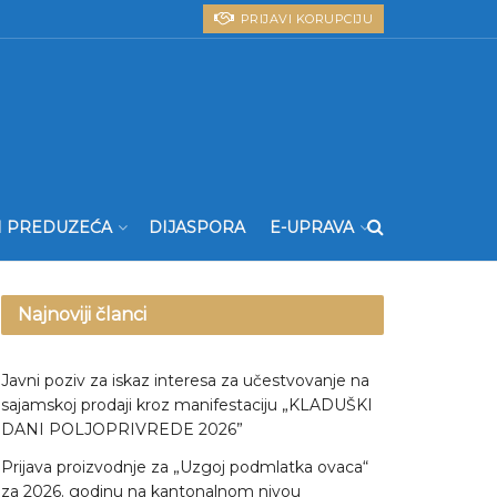
PRIJAVI KORUPCIJU
I PREDUZEĆA
DIJASPORA
E-UPRAVA
Najnoviji članci
Javni poziv za iskaz interesa za učestvovanje na
sajamskoj prodaji kroz manifestaciju „KLADUŠKI
DANI POLJOPRIVREDE 2026”
Prijava proizvodnje za „Uzgoj podmlatka ovaca“
za 2026. godinu na kantonalnom nivou