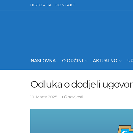
HISTORIJA
KONTAKT
NASLOVNA
O OPĆINI
AKTUALNO
UP
Odluka o dodjeli ugovo
10. Marta 2025.
u
Obavijesti