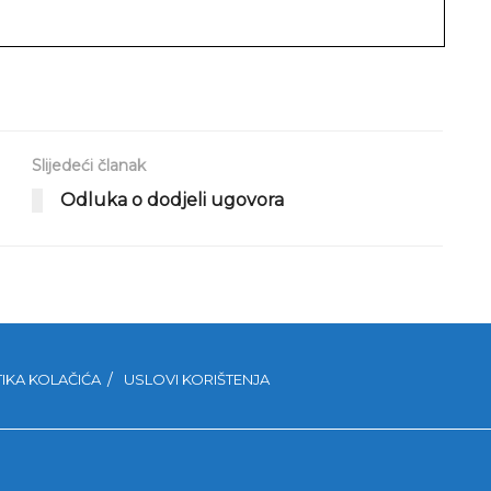
Slijedeći članak
Odluka o dodjeli ugovora
TIKA KOLAČIĆA
USLOVI KORIŠTENJA