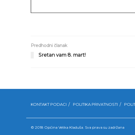
Predhodni članak
Sretan vam 8. mart!
KONTAKT PODACI
POLITIKA PRIVATNOSTI
POLI
© 2018 Općina Velika Kladuša. Sva prava su zadržana