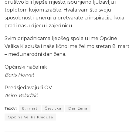
društvo bili ljepše mjesto, ispunjeno ljubavlju i
toplotom kojom zračite. Hvala vam što svoju
sposobnost i energiju pretvarate u inspiraciju koja
gradi našu djecu i zajednicu.
Svim pripadnicama ljepšeg spola u ime Općine
Velika Kladuša i naše lično ime želimo sretan 8. mart
– međunarodni dan žena.
Općinski načelnik
Boris Horvat
Predsjedavajući OV
Asim Veladžić
Tagovi:
8. mart
Čestitka
Dan žena
Općina Velika Kladuša