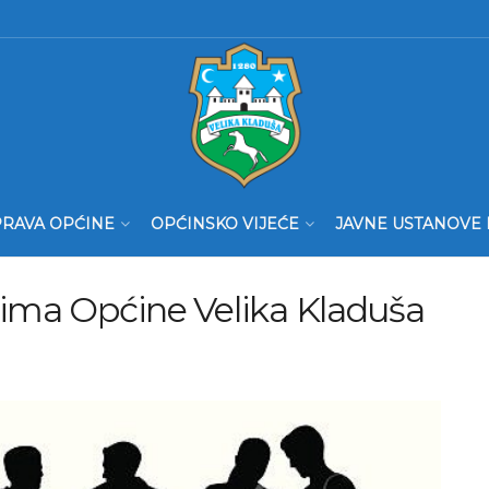
RAVA OPĆINE
OPĆINSKO VIJEĆE
JAVNE USTANOVE 
tima Općine Velika Kladuša