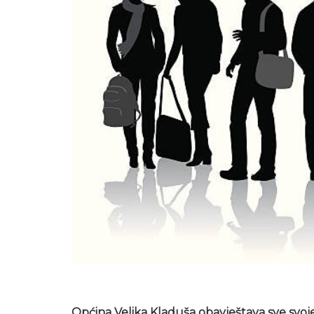
Općina Velika Kladuša obavještava sve svoje 