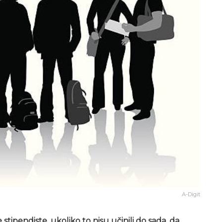
A-Digit
stipendiste, ukoliko to nisu učinili do sada, da