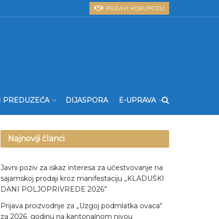
PRIJAVI KORUPCIJU
I PREDUZEĆA
DIJASPORA
E-UPRAVA
Najnoviji članci
Javni poziv za iskaz interesa za učestvovanje na
sajamskoj prodaji kroz manifestaciju „KLADUŠKI
DANI POLJOPRIVREDE 2026”
Prijava proizvodnje za „Uzgoj podmlatka ovaca“
za 2026. godinu na kantonalnom nivou