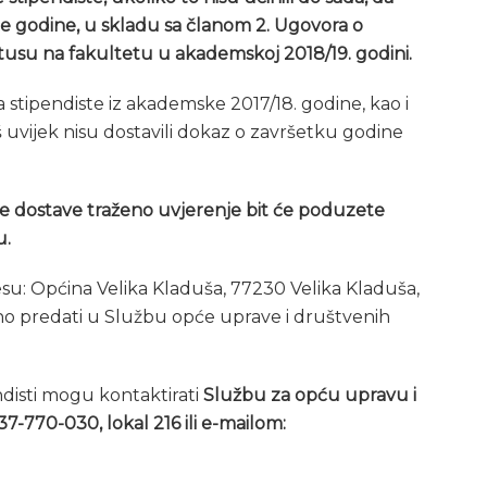
e godine, u skladu sa članom 2. Ugovora o
atusu na fakultetu u akademskoj 2018/19. godini.
 stipendiste iz akademske 2017/18. godine, kao i
još uvijek nisu dostavili dokaz o završetku godine
ne dostave traženo uvjerenje bit će poduzete
u.
su: Općina Velika Kladuša, 77230 Velika Kladuša,
dno predati u Službu opće uprave i društvenih
disti mogu kontaktirati
Službu za opću upravu i
7-770-030, lokal 216 ili e-mailom: