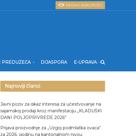
PRIJAVI KORUPCIJU
I PREDUZEĆA
DIJASPORA
E-UPRAVA
Najnoviji članci
Javni poziv za iskaz interesa za učestvovanje na
sajamskoj prodaji kroz manifestaciju „KLADUŠKI
DANI POLJOPRIVREDE 2026”
Prijava proizvodnje za „Uzgoj podmlatka ovaca“
za 2026. godinu na kantonalnom nivou