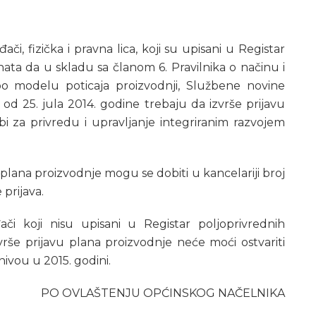
či, fizička i pravna lica, koji su upisani u Registar
enata da u skladu sa članom 6. Pravilnika o načinu i
po modelu poticaja proizvodnji, Službene novine
 od 25. jula 2014. godine trebaju da izvrše prijavu
i za privredu i upravljanje integriranim razvojem
plana proizvodnje mogu se dobiti u kancelariji broj
 prijava.
či koji nisu upisani u Registar poljoprivrednih
izvrše prijavu plana proizvodnje neće moći ostvariti
vou u 2015. godini.
PO OVLAŠTENJU OPĆINSKOG NAČELNIKA