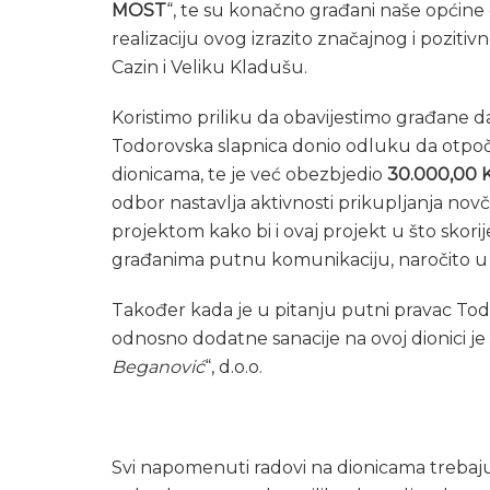
MOST
“, te su konačno građani naše općine
realizaciju ovog izrazito značajnog i pozitiv
Cazin i Veliku Kladušu.
Koristimo priliku da obavijestimo građane da 
Todorovska slapnica donio odluku da otpoč
dionicama, te je već obezbjedio
30.000,00 
odbor nastavlja aktivnosti prikupljanja novč
projektom kako bi i ovaj projekt u što skorij
građanima putnu komunikaciju, naročito u 
Također kada je u pitanju putni pravac Todor
odnosno dodatne sanacije na ovoj dionici je
Beganović
“, d.o.o.
Svi napomenuti radovi na dionicama trebaju