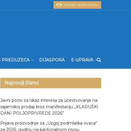
PRIJAVI KORUPCIJU
I PREDUZEĆA
DIJASPORA
E-UPRAVA
Najnoviji članci
Javni poziv za iskaz interesa za učestvovanje na
sajamskoj prodaji kroz manifestaciju „KLADUŠKI
DANI POLJOPRIVREDE 2026”
Prijava proizvodnje za „Uzgoj podmlatka ovaca“
za 2026. godinu na kantonalnom nivou