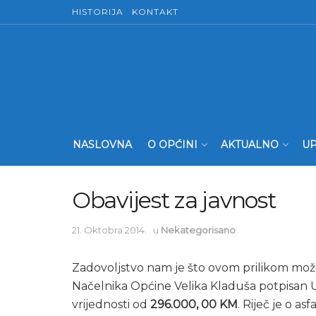
HISTORIJA
KONTAKT
NASLOVNA
O OPĆINI
AKTUALNO
UP
Obavijest za javnost
21. Oktobra 2014.
u
Nekategorisano
Zadovoljstvo nam je što ovom prilikom može
Načelnika Općine Velika Kladuša potpisan 
vrijednosti od
296.000, 00 KM
. Riječ je o as