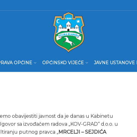
RAVA OPĆINE
OPĆINSKO VIJEĆE
JAVNE USTANOVE 
mo obavijestiti javnost da je danas u Kabinetu
Ugovor sa izvođačem radova „KOV-GRAD“ d.o.o. u
faltiranju putnog pravca „
MRCELJI – SEJDIĆA