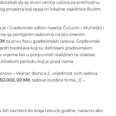
 dočekali da se stvori većina uslova za prethodnu
nog projekta koji spaja tri lokalne zajednice Bužim,
je i Građevinski odbor naselja Čuturići – Muheljići i
ne sa zemljanim radovima na isto-imenim
KM
za prvu fazu građevinskih radova. Građevinski
anih sredstava koji su definisani građevinskim
e vrijeme bio u potpunosti realiziran te olakšao
zimskom periodu koji je pred nama.
ovo – Vejinac dionica 2., vrijednost ovih radova
50.000, 00 KM
, radove izvodiće firma „ E –
 biti završeni do kraja tekuće godine, naravno ako