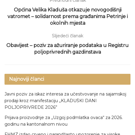
Predhodni članak
Općina Velika Kladuša otkazuje novogodišnji
vatromet – solidarnost prema građanima Petrinje i
okolnih mjesta
Slijedeći članak
Obavijest – poziv za ažuriranje podataka u Registru
poljoprivrednih gazdinstava
Najnoviji članci
Javni poziv za iskaz interesa za učestvovanje na sajamskoj
prodaji kroz manifestaciju „KLADUŠKI DANI
POLJOPRIVREDE 2026”
Prijava proizvodnje za „Uzgoj podmlatka ovaca“ za 2026.
godinu na kantonalnom nivou
FHMZ izdao crveno i narandžasto upozorenje za visoke