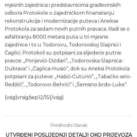
mjesnih zajednica i predstavnicima građevinskih
odbora Protokole o zajedničkom finansiranju
rekonstrukcije i modernizacije puteva i Anekse
Protokola za sedam novih putnih pravaca. Radi se o
asfaltiranju 8000 metara puta u tri mjesne
zajednice i to u Todorovu, Todorovskoj Slapnici i
Čaglici. Protokoli su potpisani za slijedeće putne
pravce: „Ponjevići-Dizdari“, „Todorovska Slapnica-
Dubrava“ i „Čaglica-Husići“, dok su Aneksi Protokola
potpisani za puteve: „Hašići-Ćuturići“, „Tabačko selo-
Redžići“, „Todorovo-Behrići“ i „Šemsino brdo-Luke“.
{vsig}vrsig/sep12/15{/vsig}
Predhodni članak
UTVRĐENI POSLIJEDNJI DETALJI OKO PRIJEVOZA