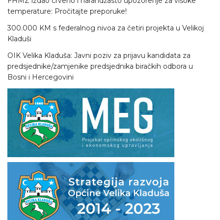
FHMZ izdao crveno i narandžasto upozorenje za visoke
temperature: Pročitajte preporuke!
300.000 KM s federalnog nivoa za četiri projekta u Velikoj
Kladuši
OIK Velika Kladuša: Javni poziv za prijavu kandidata za
predsjednike/zamjenike predsjednika biračkih odbora u
Bosni i Hercegovini