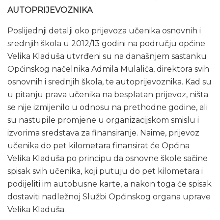
AUTOPRIJEVOZNIKA
Poslijednji detalji oko prijevoza učenika osnovnih i
srednjih škola u 2012/13 godini na području općine
Velika Kladuša utvrđeni su na današnjem sastanku
Općinskog načelnika Admila Mulalića, direktora svih
osnovnih i srednjih škola, te autoprijevoznika. Kad su
u pitanju prava učenika na besplatan prijevoz, ništa
se nije izmijenilo u odnosu na prethodne godine, ali
su nastupile promjene u organizacijskom smislu i
izvorima sredstava za finansiranje. Naime, prijevoz
učenika do pet kilometara finansirat će Općina
Velika Kladuša po principu da osnovne škole sačine
spisak svih učenika, koji putuju do pet kilometara i
podijeliti im autobusne karte, a nakon toga će spisak
dostaviti nadležnoj Službi Općinskog organa uprave
Velika Kladuša.