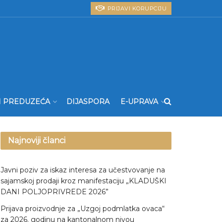
PRIJAVI KORUPCIJU
I PREDUZEĆA
DIJASPORA
E-UPRAVA
Najnoviji članci
Javni poziv za iskaz interesa za učestvovanje na
sajamskoj prodaji kroz manifestaciju „KLADUŠKI
DANI POLJOPRIVREDE 2026”
Prijava proizvodnje za „Uzgoj podmlatka ovaca“
za 2026. godinu na kantonalnom nivou