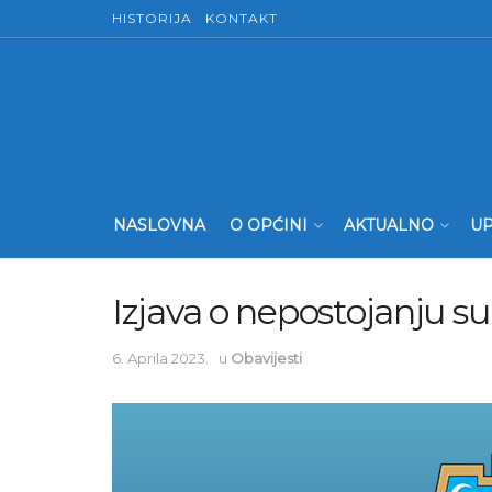
HISTORIJA
KONTAKT
NASLOVNA
O OPĆINI
AKTUALNO
UP
Izjava o nepostojanju s
6. Aprila 2023.
u
Obavijesti