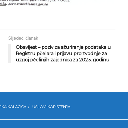
Slijedeći članak
Obavijest – poziv za ažuriranje podataka u
Registru pčelara i prijavu proizvodnje za
uzgoj pčelinjih zajednica za 2023. godinu
TIKA KOLAČIĆA
USLOVI KORIŠTENJA