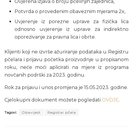
Ovjerena izjava o broju pčelinjih zajednica,
Potvrda o provedenim obaveznim mjerama 2x,
Uvjerenje iz porezne uprave za fizička lica
odnosno uvjerenje iz uprave za indirektno
oporezivanje za pravna lica i obrte.
Klijenti koji ne izvrše ažuriranje podataka u Registru
pčelara i prijavu početka proizvodnje u propisanom
roku, neće moći aplicirati na mjere iz programa
novčanih podrški za 2023. godinu.
Rok za prijavu i unos promjena je 15.05.2023. godine.
Cjelokupni dokument možete pogledati
OVDJE
.
Tagovi:
Obavijest
Registar pčela