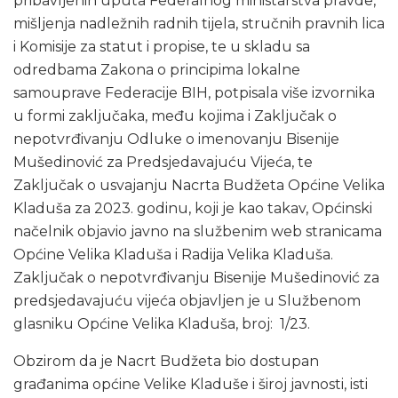
pribavljenih uputa Federalnog ministarstva pravde,
mišljenja nadležnih radnih tijela, stručnih pravnih lica
i Komisije za statut i propise, te u skladu sa
odredbama Zakona o principima lokalne
samouprave Federacije BIH, potpisala više izvornika
u formi zaključaka, među kojima i Zaključak o
nepotvrđivanju Odluke o imenovanju Bisenije
Mušedinović za Predsjedavajuću Vijeća, te
Zaključak o usvajanju Nacrta Budžeta Općine Velika
Kladuša za 2023. godinu, koji je kao takav, Općinski
načelnik objavio javno na službenim web stranicama
Općine Velika Kladuša i Radija Velika Kladuša.
Zaključak o nepotvrđivanju Bisenije Mušedinović za
predsjedavajuću vijeća objavljen je u Službenom
glasniku Općine Velika Kladuša, broj: 1/23.
Obzirom da je Nacrt Budžeta bio dostupan
građanima općine Velike Kladuše i široj javnosti, isti