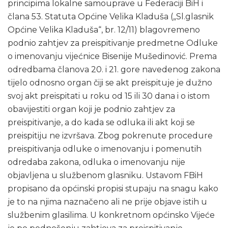
principima lokalne samouprave u Federaciji BiH i
člana 53. Statuta Općine Velika Kladuša („Sl.glasnik
Općine Velika Kladuša“, br. 12/11) blagovremeno
podnio zahtjev za preispitivanje predmetne Odluke
o imenovanju vijećnice Bisenije Mušedinović. Prema
odredbama članova 20. i 21. gore navedenog zakona
tijelo odnosno organ čiji se akt preispituje je dužno
svoj akt preispitati u roku od 15 ili 30 dana i o istom
obavijestiti organ koji je podnio zahtjev za
preispitivanje, a do kada se odluka ili akt koji se
preispitiju ne izvršava. Zbog pokrenute procedure
preispitivanja odluke o imenovanju i pomenutih
odredaba zakona, odluka o imenovanju nije
objavljena u službenom glasniku. Ustavom FBiH
propisano da općinski propisi stupaju na snagu kako
je to na njima naznačeno ali ne prije objave istih u
službenim glasilima. U konkretnom općinsko Vijeće