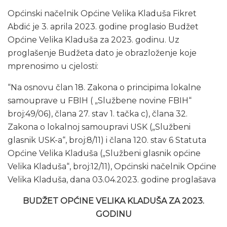
Općinski načelnik Općine Velika Kladuša Fikret
Abdić je 3. aprila 2023. godine proglasio Budžet
Općine Velika Kladuša za 2023. godinu. Uz
proglašenje Budžeta dato je obrazloženje koje
mprenosimo u cjelosti:
“Na osnovu član 18. Zakona o principima lokalne
samouprave u FBIH ( „Službene novine FBIH“
broj:49/06), člana 27. stav 1. tačka c), člana 32.
Zakona o lokalnoj samoupravi USK („Službeni
glasnik USK-a“, broj:8/11) i člana 120. stav 6 Statuta
Općine Velika Kladuša („Službeni glasnik općine
Velika Kladuša“, broj:12/11), Općinski načelnik Općine
Velika Kladuša, dana 03.04.2023. godine proglašava
BUDŽET OPĆINE VELIKA KLADUŠA ZA 2023.
GODINU