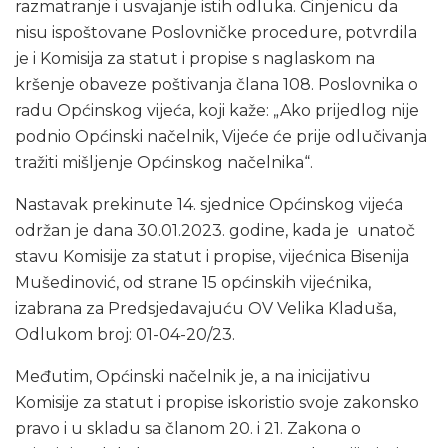
razmatranje i usvajanje istih odluka. Činjenicu da
nisu ispoštovane Poslovničke procedure, potvrdila
je i Komisija za statut i propise s naglaskom na
kršenje obaveze poštivanja člana 108. Poslovnika o
radu Općinskog vijeća, koji kaže: „Ako prijedlog nije
podnio Općinski načelnik, Vijeće će prije odlučivanja
tražiti mišljenje Općinskog načelnika“.
Nastavak prekinute 14. sjednice Općinskog vijeća
održan je dana 30.01.2023. godine, kada je unatoč
stavu Komisije za statut i propise, vijećnica Bisenija
Mušedinović, od strane 15 općinskih vijećnika,
izabrana za Predsjedavajuću OV Velika Kladuša,
Odlukom broj: 01-04-20/23.
Međutim, Općinski načelnik je, a na inicijativu
Komisije za statut i propise iskoristio svoje zakonsko
pravo i u skladu sa članom 20. i 21. Zakona o