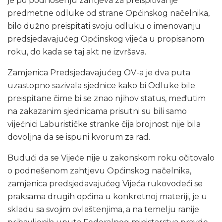
je po podnošenju zahtjeva za preispitivanje
predmetne odluke od strane Općinskog načelnika,
bilo dužno preispitati svoju odluku o imenovanju
predsjedavajućeg Općinskog vijeća u propisanom
roku, do kada se taj akt ne izvršava.
Zamjenica Predsjedavajućeg OV-a je dva puta
uzastopno sazivala sjednice kako bi Odluke bile
preispitane čime bi se znao njihov status, međutim
na zakazanim sjednicama prisutni su bili samo
vijećnici Laburističke stranke čija brojnost nije bila
dovoljna da se ispuni kvorum za rad.
Budući da se Vijeće nije u zakonskom roku očitovalo
o podnešenom zahtjevu Općinskog načelnika,
zamjenica predsjedavajućeg Vijeća rukovodeći se
praksama drugih općina u konkretnoj materiji, je u
skladu sa svojim ovlaštenjima, a na temelju ranije