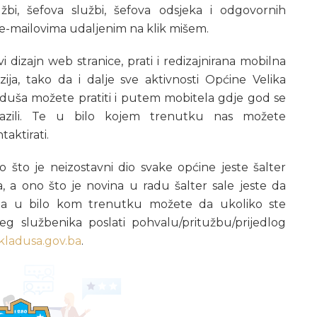
žbi, šefova službi, šefova odsjeka i odgovornih
 e-mailovima udaljenim na klik mišem.
i dizajn web stranice, prati i redizajnirana mobilna
zija, tako da i dalje sve aktivnosti Općine Velika
duša možete pratiti i putem mobitela gdje god se
lazili. Te u bilo kojem trenutku nas možete
taktirati.
 što je neizostavni dio svake općine jeste šalter
a, a ono što je novina u radu šalter sale jeste da
da u bilo kom trenutku možete da ukoliko ste
jeg službenika poslati pohvalu/pritužbu/prijedlog
kladusa.gov.ba
.