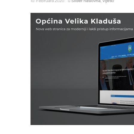
10. Februara 2020.
u
Slider naslovna
,
Vijesti