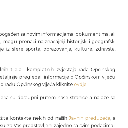
i obogaćen sa novim informacijama, dokumentima, ali
 mogu pronaći najznačajniji historijski i geografski
e iz sfere sporta, obrazovanja, kulture, zdravsta,
adnih tijela i kompletnih izvještaja rada Općinskog
detaljnije pregledali informacije o Općinskom vijeću
aj o radu Općinskog vijeća kliknite
ovdje
.
vijeća su dostupni putem naše stranice a nalaze se
ražite kontakte nekih od naših
Javnih preduzeća
, a
 su za Vas predstavljeni zajedno sa svim podacima i