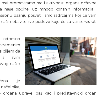
losti promoviramo rad i aktivnosti organa državne
ma naše općine. Uz mnogo korisnih informacija i
posebnu pažnju posvetili smo sadržajima koji će vam
način obavite sve poslove koje će za vas servisirati
 odnosno
savremenim
s ciljem da
 ali i svim
vniji način
aćena je
načelnika,
 organa uprave, baš kao i predstavnički organ