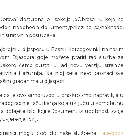
Uprava“ dostupna je i sekcija „eObrasci“ u kojoj se
avedeni neophodni dokumenti/prilozi, takse/naknade,
inistrativnih postupaka.
brojniju dijasporu u Bosni i Hercegovini. I na našim
vom Dijaspora gdje možete pratiti rad službe za
Uskoro ćemo pustiti u rad novu verziju stranice
ativnija i ažurnija. Na njoj ćete moći pronaći sve
ašim građanima u dijaspori.
e da je ovo samo uvod u ono što smo napravili, a u
adogradnje i ažuriranja koja uključuju kompletnu
a dobijete bilo koji eDokument iz udobnosti svoje
uvjerenja i dr.).
 korisnici mogu doći do naše službene
Facebook