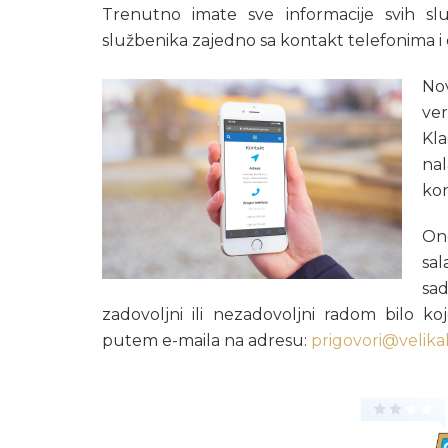
Trenutno imate sve informacije svih slu
službenika zajedno sa kontakt telefonima i
Nov
ver
Kla
na
kon
Ono
sal
sa
zadovoljni ili nezadovoljni radom bilo ko
putem e-maila na adresu:
prigovori@velika