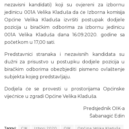
nezavisni kandidati) koji su ovjereni za izbornu
jedinicu 001A Velika Kladuša da će Izborna komisija
Općine Velika Kladuša izvršiti postupak dodjele
pozicija u biračkim odborima za izbornu jedinicu
001A Velika Kladuša dana 16.09.2020. godine sa
početkom u 17,00 sati.
Predstavnici stranaka i nezavisnih kandidata su
dužni za prisustvo u postupku dodjele pozicija u
biračkim odborima obezbjediti pismeno ovlaštenje
subjekta kojeg predstavljaju.
Dodjela će se provesti u prostorijama Općinske
vijećnice u zgradi Općine Velika Kladuša.
Predsjednik OIK-a
Šabanagić Edin
Tagovi:
CIK
Izbori 2020
OIK
Općina Velika Kladuša