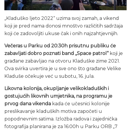
„Kladuško ljeto 2022“ uzima svoj zamah, a vikend
koji je pred nama donosi mnoštvo različitih sadržaja
koji će zadovoljiti ukuse čak i onih najzahtjevnijih.
Večeras u Parku od 20:30h prisutnu publiku će
zabavljati dobro poznati band „Space patrol“
koji je
građane zabavljao na otvoru Kladuške zime 2021.
Ova svirka uvertira je u sve ono što građane Velike
Kladuše očekuje već u subotu, 16. jula.
Likovna kolonija, okupljanje velikokladuških i
gostujućih likovnih umjetnika, na programu je
prvog dana vikenda
kada će učesnici kolonije
preslikavanje kladuških motiva započeti u
popodnevnim satima. Izložba radova i zajednička
fotografija planirana je za 16:00h u Parku ORB „7