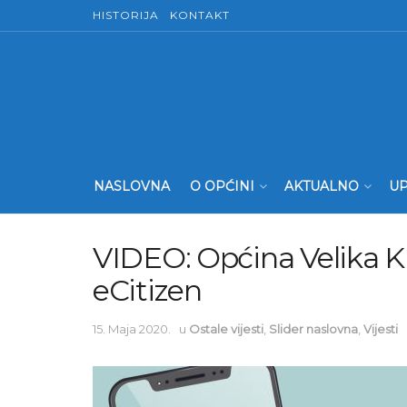
HISTORIJA
KONTAKT
NASLOVNA
O OPĆINI
AKTUALNO
UP
VIDEO: Općina Velika K
eCitizen
15. Maja 2020.
u
Ostale vijesti
,
Slider naslovna
,
Vijesti