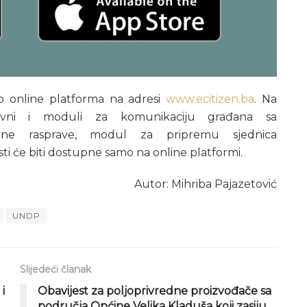
o online platforma na adresi
www.ecitizen.ba
. Na
tivni i moduli za komunikaciju građana sa
avne rasprave, modul za pripremu sjednica
ti će biti dostupne samo na online platformi.
Autor: Mihriba Pajazetović
UNDP
Slijedeći članak
i
Obavijest za poljoprivredne proizvođače sa
područja Općine Velika Kladuša koji zasiju