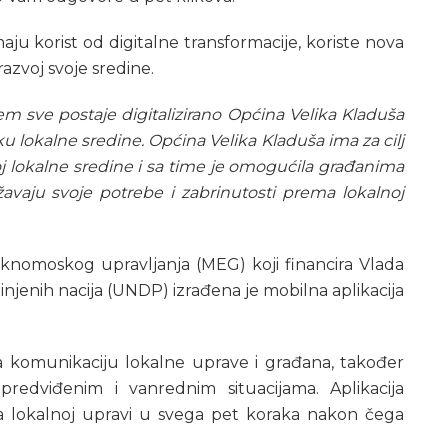
aju korist od digitalne transformacije, koriste nova
azvoj svoje sredine.
m sve postaje digitalizirano Općina Velika Kladuša
u lokalne sredine. Općina Velika Kladuša ima za cilj
oj lokalne sredine i sa time je omogućila građanima
žavaju svoje potrebe i zabrinutosti prema lokalnoj
knomoskog upravljanja (MEG) koji financira Vlada
njenih nacija (UNDP) izrađena je mobilna aplikacija
va komunikaciju lokalne uprave i građana, također
predviđenim i vanrednim situacijama. Aplikacija
ta lokalnoj upravi u svega pet koraka nakon čega