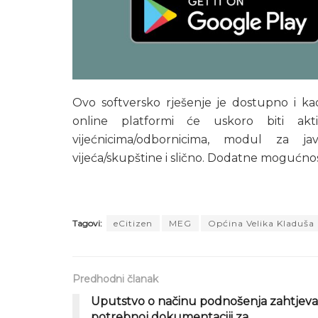
Ovo softversko rješenje je dostupno i ka
online platformi će uskoro biti ak
vijećnicima/odbornicima, modul za j
vijeća/skupštine i slično. Dodatne mogućnos
Tagovi:
eCitizen
MEG
Općina Velika Kladuša
Predhodni članak
Uputstvo o načinu podnošenja zahtjeva 
potrebnoj dokumentaciji za