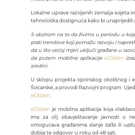
Lokalne uprave razvijenih zemalja svijeta im
tehnološka dostignuća kako bi unaprijedili r
S obzirom na to da živimo u periodu u koje
prati trendove koji pomažu razvoju i napretk
da u što većoj mjeri uključi građane u razv
da putem mobilne aplikacije
eCitizen
izra
sredini.
U sklopu projekta općinskog okolišnog i e
Švicarske, a provodi Razvojni program Ujedi
eCitizen
.
eCitizen
je mobilna aplikacija koja olakša
ima za cilj obavještavanje javnosti o ne
omogućava građanima slanje žalbi ili upi
dobija te odgovor u roku od 48 sati.