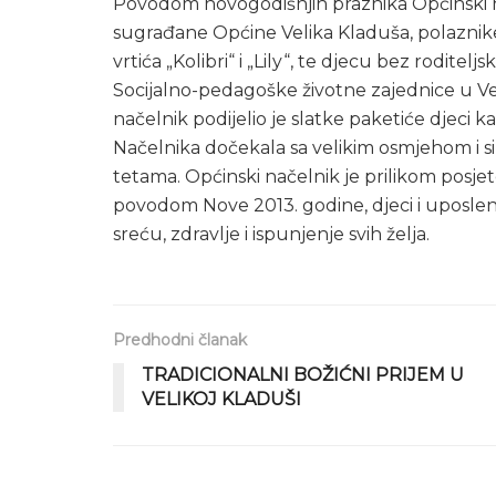
Povodom novogodišnjih praznika Općinski na
sugrađane Općine Velika Kladuša, polaznike 
vrtića „Kolibri“ i „Lily“, te djecu bez roditel
Socijalno-pedagoške životne zajednice u Vel
načelnik podijelio je slatke paketiće djeci 
Načelnika dočekala sa velikim osmjehom i si
tetama. Općinski načelnik je prilikom posj
povodom Nove 2013. godine, djeci i uposlen
sreću, zdravlje i ispunjenje svih želja.
Predhodni članak
TRADICIONALNI BOŽIĆNI PRIJEM U
VELIKOJ KLADUŠI