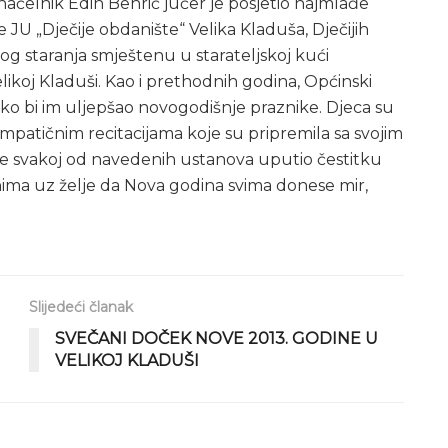
čelnik Edin Behrić jučer je posjetio najmlađe
JU „Dječije obdanište“ Velika Kladuša, Dječijih
jskog staranja smještenu u starateljskoj kući
ikoj Kladuši. Kao i prethodnih godina, Općinski
kako bi im uljepšao novogodišnje praznike. Djeca su
mpatičnim recitacijama koje su pripremila sa svojim
ete svakoj od navedenih ustanova uputio čestitku
ima uz želje da Nova godina svima donese mir,
Slijedeći članak
SVEČANI DOČEK NOVE 2013. GODINE U
VELIKOJ KLADUŠI