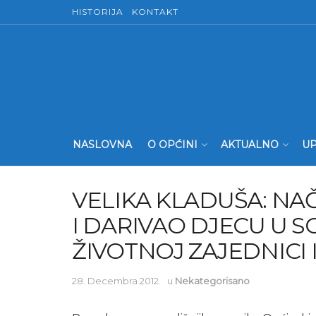
HISTORIJA
KONTAKT
NASLOVNA
O OPĆINI
AKTUALNO
UP
VELIKA KLADUŠA: NA
I DARIVAO DJECU U 
ŽIVOTNOJ ZAJEDNICI 
28. Decembra 2012.
u
Nekategorisano