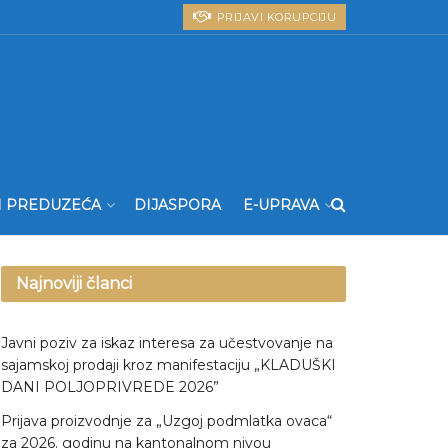
PRIJAVI KORUPCIJU
I PREDUZEĆA
DIJASPORA
E-UPRAVA
Najnoviji članci
Javni poziv za iskaz interesa za učestvovanje na
sajamskoj prodaji kroz manifestaciju „KLADUŠKI
DANI POLJOPRIVREDE 2026”
Prijava proizvodnje za „Uzgoj podmlatka ovaca“
za 2026. godinu na kantonalnom nivou