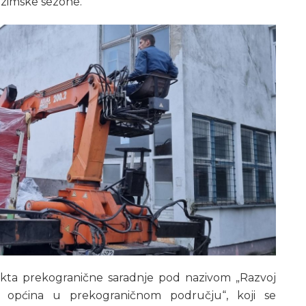
e zimske sezone.
jekta prekogranične saradnje pod nazivom „Razvoj
i općina u prekograničnom području“, koji se