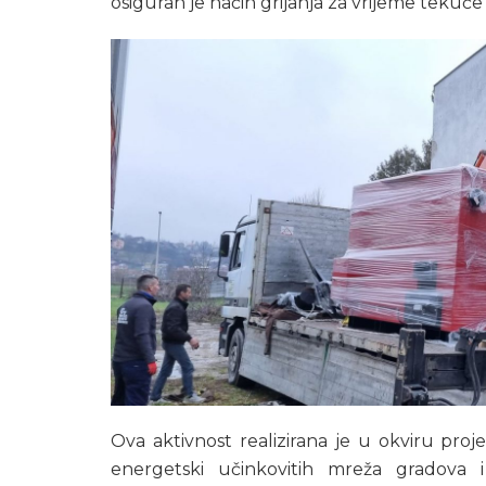
osiguran je način grijanja za vrijeme tekuć
Ova aktivnost realizirana je u okviru pro
energetski učinkovitih mreža gradova 