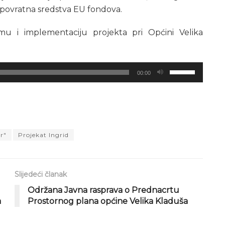
spovratna sredstva EU fondova.
emu i implementaciju projekta pri Općini Velika
Koristite
00:00
Gore/Dole
strelice
za
pojačavanje
ili
r"
Projekat Ingrid
smanjivanje
tona.
Slijedeći članak
Održana Javna rasprava o Prednacrtu
a
Prostornog plana općine Velika Kladuša