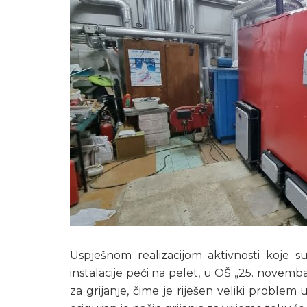
Uspješnom realizacijom aktivnosti koje su
instalacije peći na pelet, u OŠ „25. novemba
za grijanje, čime je riješen veliki proble