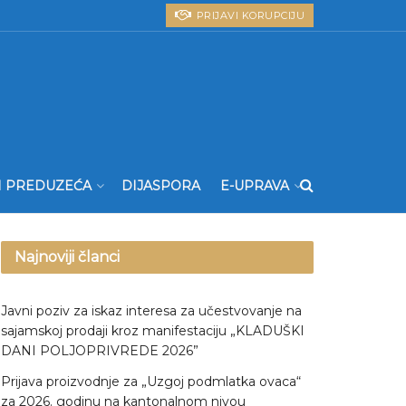
PRIJAVI KORUPCIJU
I PREDUZEĆA
DIJASPORA
E-UPRAVA
Najnoviji članci
Javni poziv za iskaz interesa za učestvovanje na
sajamskoj prodaji kroz manifestaciju „KLADUŠKI
DANI POLJOPRIVREDE 2026”
Prijava proizvodnje za „Uzgoj podmlatka ovaca“
za 2026. godinu na kantonalnom nivou