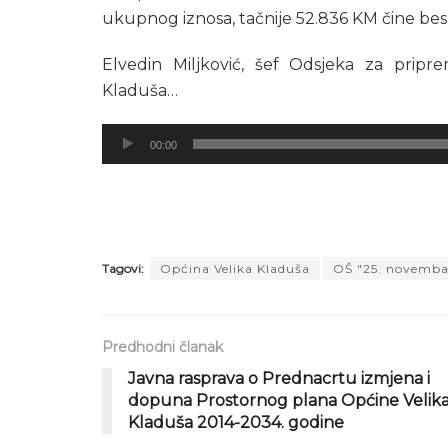
ukupnog iznosa, tačnije 52.836 KM čine be
Elvedin Miljković, šef Odsjeka za pripr
Kladuša…
Audio
00:00
Player
Tagovi:
Općina Velika Kladuša
OŠ "25. novemba
Predhodni članak
Javna rasprava o Prednacrtu izmjena i
dopuna Prostornog plana Općine Velik
Kladuša 2014-2034. godine