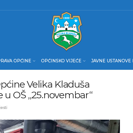
RAVA OPĆINE
OPĆINSKO VIJEĆE
JAVNE USTANOVE 
pćine Velika Kladuša
nje u OŠ „25.novembar“
jesti