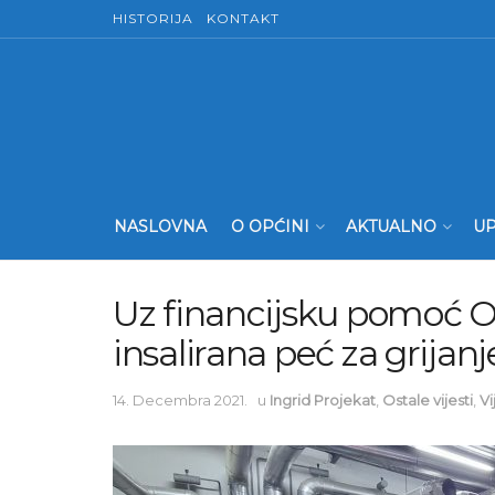
HISTORIJA
KONTAKT
NASLOVNA
O OPĆINI
AKTUALNO
UP
Uz financijsku pomoć O
insalirana peć za grija
14. Decembra 2021.
u
Ingrid Projekat
,
Ostale vijesti
,
Vi