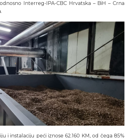
D“, odnosno Interreg-IPA-CBC Hrvatska – BiH – Crna
.
u i instalaciju peći iznose 62.160 KM, od čega 85%