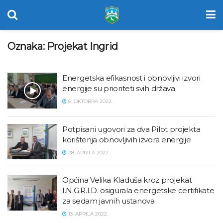
Oznaka:
Projekat Ingrid
Energetska efikasnost i obnovljivi izvori
energije su prioriteti svih država
6. OKTOBRA 2022.
Potpisani ugovori za dva Pilot projekta
korištenja obnovljivih izvora energije
28. APRILA 2022.
Općina Velika Kladuša kroz projekat
I.N.G.R.I.D. osigurala energetske certifikate
za sedam javnih ustanova
13. APRILA 2022.