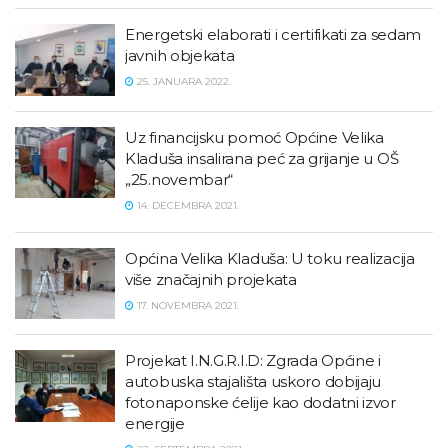
Energetski elaborati i certifikati za sedam
javnih objekata
25. JANUARA 2022.
Uz financijsku pomoć Općine Velika
Kladuša insalirana peć za grijanje u OŠ
„25.novembar“
14. DECEMBRA 2021.
Općina Velika Kladuša: U toku realizacija
više značajnih projekata
17. NOVEMBRA 2021.
Projekat I.N.G.R.I.D: Zgrada Općine i
autobuska stajališta uskoro dobijaju
fotonaponske ćelije kao dodatni izvor
energije