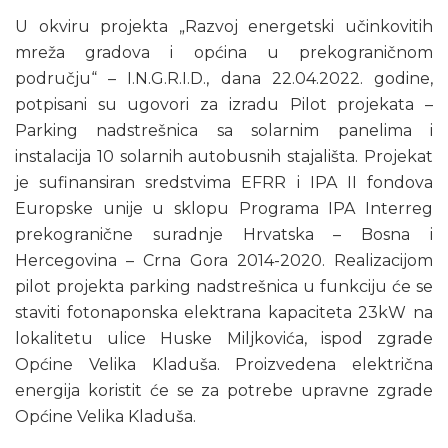
U okviru projekta „Razvoj energetski učinkovitih
mreža gradova i općina u prekograničnom
području“ – I.N.G.R.I.D., dana 22.04.2022. godine,
potpisani su ugovori za izradu Pilot projekata –
Parking nadstrešnica sa solarnim panelima i
instalacija 10 solarnih autobusnih stajališta. Projekat
je sufinansiran sredstvima EFRR i IPA II fondova
Europske unije u sklopu Programa IPA Interreg
prekogranične suradnje Hrvatska – Bosna i
Hercegovina – Crna Gora 2014-2020. Realizacijom
pilot projekta parking nadstrešnica u funkciju će se
staviti fotonaponska elektrana kapaciteta 23kW na
lokalitetu ulice Huske Miljkovića, ispod zgrade
Općine Velika Kladuša. Proizvedena električna
energija koristit će se za potrebe upravne zgrade
Općine Velika Kladuša.