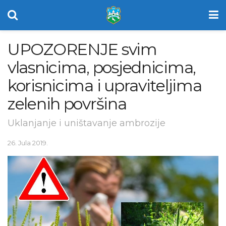
UPOZORENJE svim
vlasnicima, posjednicima,
korisnicima i upraviteljima
zelenih površina
Uklanjanje i uništavanje ambrozije
26. Jula 2019.