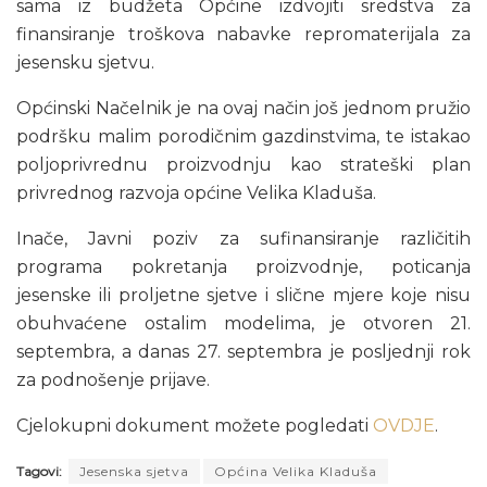
sama iz budžeta Općine izdvojiti sredstva za
finansiranje troškova nabavke repromaterijala za
jesensku sjetvu.
Općinski Načelnik je na ovaj način još jednom pružio
podršku malim porodičnim gazdinstvima, te istakao
poljoprivrednu proizvodnju kao strateški plan
privrednog razvoja općine Velika Kladuša.
Inače, Javni poziv za sufinansiranje različitih
programa pokretanja proizvodnje, poticanja
jesenske ili proljetne sjetve i slične mjere koje nisu
obuhvaćene ostalim modelima, je otvoren 21.
septembra, a danas 27. septembra je posljednji rok
za podnošenje prijave.
Cjelokupni dokument možete pogledati
OVDJE
.
Tagovi:
Jesenska sjetva
Općina Velika Kladuša