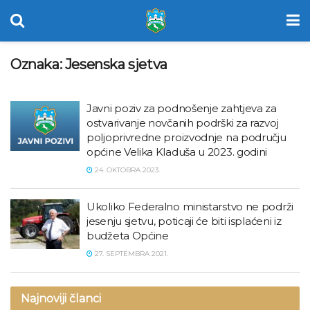
Oznaka:
Jesenska sjetva
Javni poziv za podnošenje zahtjeva za
ostvarivanje novčanih podrški za razvoj
poljoprivredne proizvodnje na području
općine Velika Kladuša u 2023. godini
24. OKTOBRA 2023.
Ukoliko Federalno ministarstvo ne podrži
jesenju sjetvu, poticaji će biti isplaćeni iz
budžeta Općine
27. SEPTEMBRA 2021.
Najnoviji članci