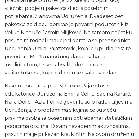
predstavnice Udruženja izvršile su u općinskoj
vijećnici podjelu paketića djeci s posebnim
potrebama, članovima Udruženja. Dvadeset pet
paketića za djecu donirao je privatni poduzetnik iz
Velike Kladuše Jasmin Miljković. Na samom početku
prisutnim roditeljima i djeci obratila se predsjednica
Udruženja Umija Pajazetović, koja je uputila čestite
povodom Međunarodnog dana osoba sa
invaliditetom, te se zahvalila donatoru za
velikodušnost, koja je djeci uljepšala ovaj dan.
Nakon obraćanja predsjednice Pajazetović,
edukatorice Udruženja Emina Ćehić, Sabina Karajić,
Naila Dolić, i Azra Ferkić govorile su o radu i ciljevima
Udruženja, o problemima s kojima se susreću,
pravima osoba sa posebnim potrebama i statističkim
podacima o istima. O svim navedenim aktivnostima,
prisutnima je prikazan kratki film. Na ovom druženju