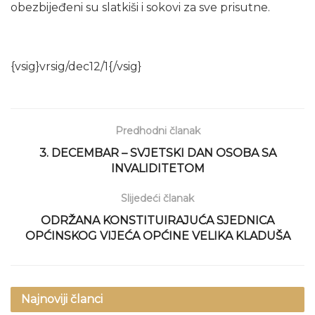
obezbijeđeni su slatkiši i sokovi za sve prisutne.
{vsig}vrsig/dec12/1{/vsig}
Predhodni članak
3. DECEMBAR – SVJETSKI DAN OSOBA SA
INVALIDITETOM
Slijedeći članak
ODRŽANA KONSTITUIRAJUĆA SJEDNICA
OPĆINSKOG VIJEĆA OPĆINE VELIKA KLADUŠA
Najnoviji članci