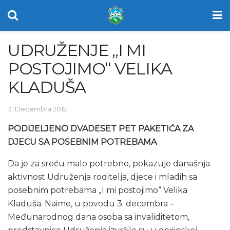
UDRUŽENJE „I MI
POSTOJIMO“ VELIKA
KLADUŠA
3. Decembra 2012.
PODIJELJENO DVADESET PET PAKETIĆA ZA
DJECU SA POSEBNIM POTREBAMA
Da je za sreću malo potrebno, pokazuje današnja
aktivnost Udruženja roditelja, djece i mladih sa
posebnim potrebama „I mi postojimo“ Velika
Kladuša. Naime, u povodu 3. decembra –
Međunarodnog dana osoba sa invaliditetom,