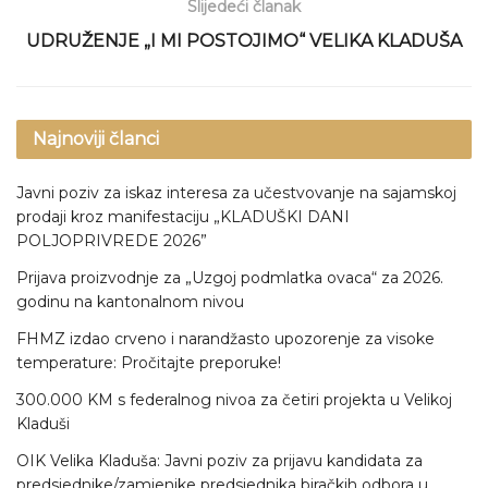
Slijedeći članak
UDRUŽENJE „I MI POSTOJIMO“ VELIKA KLADUŠA
Najnoviji članci
Javni poziv za iskaz interesa za učestvovanje na sajamskoj
prodaji kroz manifestaciju „KLADUŠKI DANI
POLJOPRIVREDE 2026”
Prijava proizvodnje za „Uzgoj podmlatka ovaca“ za 2026.
godinu na kantonalnom nivou
FHMZ izdao crveno i narandžasto upozorenje za visoke
temperature: Pročitajte preporuke!
300.000 KM s federalnog nivoa za četiri projekta u Velikoj
Kladuši
OIK Velika Kladuša: Javni poziv za prijavu kandidata za
predsjednike/zamjenike predsjednika biračkih odbora u