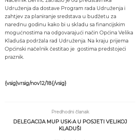
Načelnik Behrić zatražio je od predstavnika
Udruženja da dostave Program rada Udruženja i
zahtjev za planiranje sredstava u budžetu za
narednu godinu kako bi u skladu sa financijskim
mogućnostima na odgovarajući način Općina Velika
Kladuša podržala rad Udruženja. Na kraju prijema
Općinski načelnik čestitao je gostima predstojeći
praznik.
{vsig}vrsig/nov12/18{/vsig}
Predhodni članak
DELEGACIJA MUP USK-A U POSJETI VELIKOJ
KLADUŠI