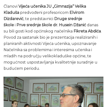
Članovi
Vijeća učenika JU „Gimnazija“ Velika
Kladuša
predvođeni profesoricom
Elvirom
Dizdarević
, te predstavnici
Druge srednje
škole
i
Prve srednje škole dr. Husein Džanić
danas
su bili gosti kod općinskog načelnika
Fikreta Abdića
.
Povod za sastanak bio je prezentacija realiziranih i
planiranih aktivnosti Vijeća učenika, upoznavanje
Načelnika sa problemima i interesima učenika i
mladih na području velikokladuške općine, te
mogućnost uspostavljanja kvalitetnije suradnje u
budućem periodu.